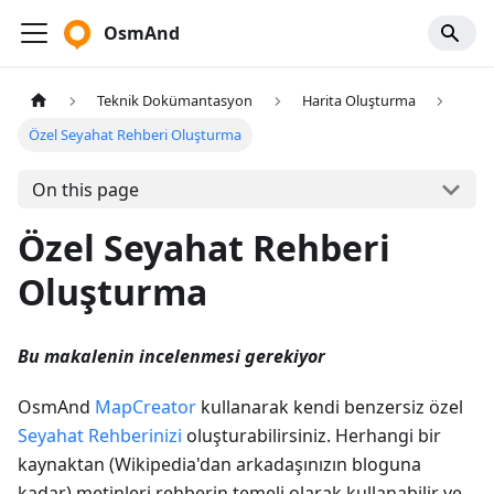
OsmAnd
Teknik Dokümantasyon
Harita Oluşturma
Özel Seyahat Rehberi Oluşturma
On this page
Özel Seyahat Rehberi
Oluşturma
Bu makalenin incelenmesi gerekiyor
OsmAnd
MapCreator
kullanarak kendi benzersiz özel
Seyahat Rehberinizi
oluşturabilirsiniz. Herhangi bir
kaynaktan (Wikipedia'dan arkadaşınızın bloguna
kadar) metinleri rehberin temeli olarak kullanabilir ve