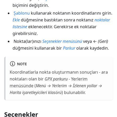
biçimini değiştirin.
Şablonu
kullanarak noktanın koordinatlarını girin.
Ekle
düğmesine bastıktan sonra noktanız
noktalar
listesine
eklenecektir. Gerekirse ek noktalar
girebilirsiniz.
Nokta(lar)ınızı
Seçenekler menüsünü
veya ←
(Geri)
düğmesini kullanarak bir
Parkur
olarak kaydedin.
NOTE
Koordinatlarla nokta oluşturmanın sonuçları - ara
noktaları olan bir
GPX parkuru
-
Yerlerim
menüsünde
(
Menü → Yerlerim → İzlenen yollar →
Harita işaretleyicileri
klasörü
) bulunabilir.
Seçenekler