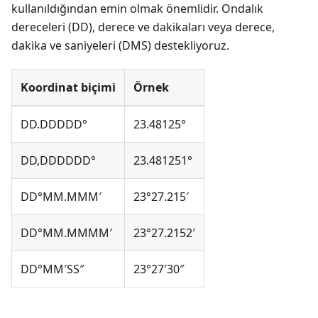
kullanıldığından emin olmak önemlidir. Ondalık
dereceleri (DD), derece ve dakikaları veya derece,
dakika ve saniyeleri (DMS) destekliyoruz.
Koordinat biçimi
Örnek
DD.DDDDD°
23.48125°
DD,DDDDDD°
23.481251°
DD°MM.MMM′
23°27.215′
DD°MM.MMMM′
23°27.2152′
DD°MM′SS″
23°27′30″