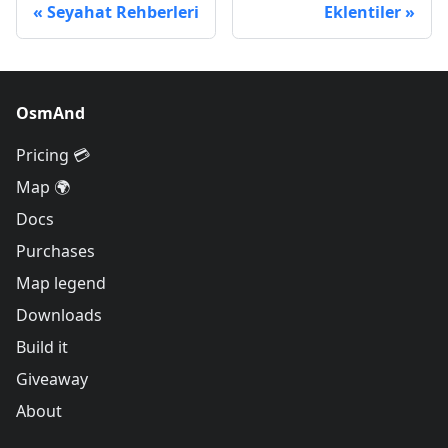
Seyahat Rehberleri
Eklentiler
OsmAnd
Pricing 💳
Map 🌍
Docs
Purchases
Map legend
Downloads
Build it
Giveaway
About