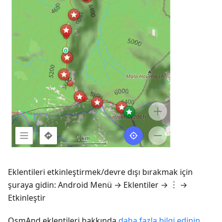
Eklentileri etkinleştirmek/devre dışı bırakmak için
şuraya gidin:
Android
Menü → Eklentiler
→ ︙ →
Etkinleştir
OsmAnd eklentileri hakkında
daha fazla bilgi edinin
.