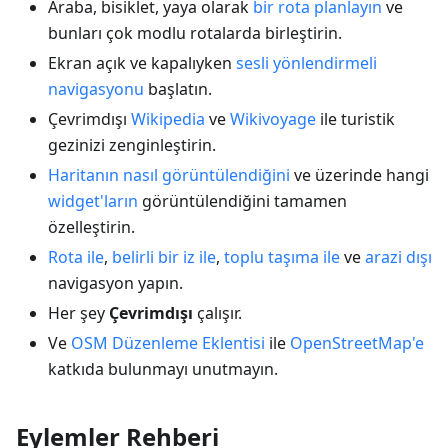
Araba, bisiklet, yaya olarak
bir rota planlayın
ve
bunları çok modlu rotalarda birleştirin.
Ekran açık ve kapalıyken
sesli yönlendirmeli
navigasyonu
başlatın.
Çevrimdışı
Wikipedia
ve
Wikivoyage
ile turistik
gezinizi zenginleştirin.
Haritanın nasıl görüntülendiğini
ve üzerinde hangi
widget'ların
görüntülendiğini tamamen
özelleştirin.
Rota ile
,
belirli bir iz ile
,
toplu taşıma ile
ve
arazi dışı
navigasyon yapın.
Her şey
Çevrimdışı
çalışır.
Ve
OSM Düzenleme Eklentisi
ile
OpenStreetMap'e
katkıda bulunmayı unutmayın.
Eylemler Rehberi