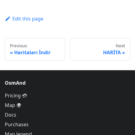
Edit this page
Previous
Next
Haritaları İndir
HARİTA
OsmAnd
Pricing 💳
Map 🌍
Docs
Purchases
Map legend