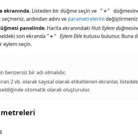
a ekranında
. Listeden bir düğme seçin ve "
＋
" düğmesine
ü
seçmeniz, ardından adını ve
parametrelerini
değiştirmeniz 
 düğmesi panelinde
. Harita ekranındaki
Hızlı Eylem düğmesin
eldeki son ekranda "
＋
"
Eylem Ekle
kutusu bulunur. Buna 
r eylem seçin.
n benzersiz bir adı olmalıdır.
ran 2 vb. olarak sayısal olarak etiketlenen ekranlar, listedek
eldiğinde otomatik olarak oluşturulur.
metreleri
S