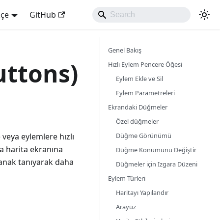
kçe
GitHub
Genel Bakış
uttons)
Hızlı Eylem Pencere Öğesi
Eylem Ekle ve Sil
Eylem Parametreleri
Ekrandaki Düğmeler
Özel düğmeler
Düğme Görünümü
 veya eylemlere hızlı
na harita ekranına
Düğme Konumunu Değiştir
olanak tanıyarak daha
Düğmeler için Izgara Düzeni
Eylem Türleri
Haritayı Yapılandır
Arayüz