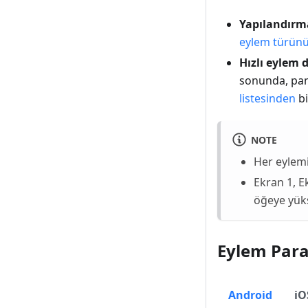
Yapılandırm
eylem türün
Hızlı eylem
sonunda, pan
listesinden
bi
NOTE
Her eylemi
Ekran 1, Ek
öğeye yüks
Eylem Para
Android
iO