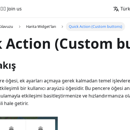
🚵‍♂️ Join us
Tür
Kılavuzu
Harita Widget'ları
Quick Action (Custom buttons)
 Action (Custom b
akış
re öğesi, ek ayarları açmaya gerek kalmadan temel işlevlere
tkileşimli bir kullanıcı arayüzü öğesidir. Bu pencere öğesi a
uygulamayla etkileşimi basitleştirmenize ve hızlandırmanıza 
i hale getirir.