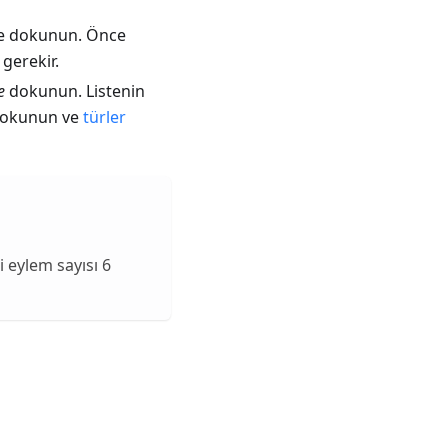
 dokunun. Önce
gerekir.
e
dokunun. Listenin
dokunun ve
türler
i eylem sayısı 6