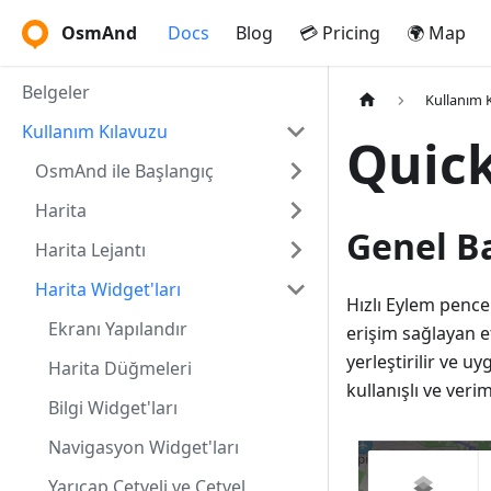
OsmAnd
Docs
Blog
💳 Pricing
🌍 Map
Belgeler
Kullanım 
Kullanım Kılavuzu
Quick
OsmAnd ile Başlangıç
Harita
Genel B
Harita Lejantı
Harita Widget'ları
Hızlı Eylem pence
Ekranı Yapılandır
erişim sağlayan e
yerleştirilir ve 
Harita Düğmeleri
kullanışlı ve veriml
Bilgi Widget'ları
Navigasyon Widget'ları
Yarıçap Cetveli ve Cetvel