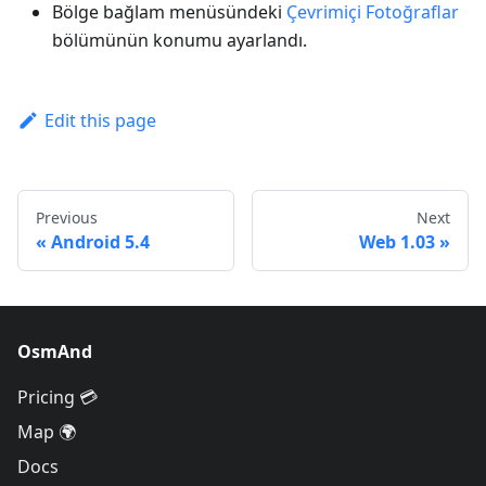
Bölge bağlam menüsündeki
Çevrimiçi Fotoğraflar
bölümünün konumu ayarlandı.
Edit this page
Previous
Next
Android 5.4
Web 1.03
OsmAnd
Pricing 💳
Map 🌍
Docs