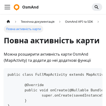
OsmAnd
Технічна документація
OsmAnd API та SDK
Повна активність карти
Повна активність карти
Можна розширити активність карти OsmAnd
(MapActivity) та додати до неї додаткові функції
public class FullMapActivity extends MapActivi
	@Override
	public void onCreate(@Nullable Bundle
		super.onCreate(savedInstanceS
	}
}