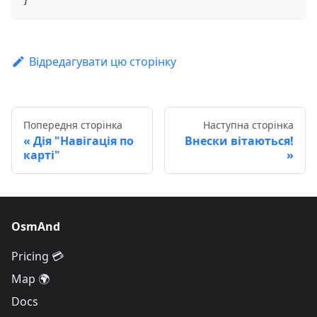
Відредагувати цю сторінку
Попередня сторінка
Наступна сторінка
Дія "Навігація по
Внески вітаються!
карті"
OsmAnd
Pricing 💳
Map 🌍
Docs