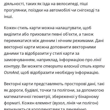
діяльності, таких як їзда на велосипеді, піші
прогулянки, поїздки на автомобілі чи снігоході та
інші.
Кожен стиль карти можна налаштувати, щоб
виділити або приховати певні об'єкти, а також
перемикатися між денним і нічним режимами. Дані
векторної карти можна доповнити векторними
даними та відобразити у стилі карти за
замовчуванням, наприклад, інформацією про
лінії
контуру
. Ви можете
створити власний стиль карти
OsmAnd
, щоб відобразити необхідну інформацію.
Векторні карти представляють просторові дані, такі
як дороги, будівлі, точки та полігони, за допомогою
математичної геометрії, збереженої у бінарному
форматі. Кожен елемент (вузол, лінія чи полігон)
визначається координатами та динамічно