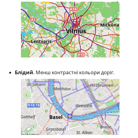
Блідий
. Менш контрастні кольори доріг.