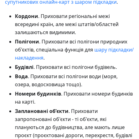
супутникових онлайн-карт з шаром підкладки
.
Кордони
. Приховати регіональні межі
всередині країн, але межі штатів/областей
залишаються видимими.
Полігони
. Приховати всі полігони природних
об'єктів, спеціальна функція для
шару підкладки/
накладення
.
Будівлі
. Приховати всі полігони будівель.
Вода
. Приховати всі полігони води (моря,
озера, водосховища тощо).
Номери будинків
. Приховати номери будинків
на карті.
Заплановані обʼєкти
. Приховати
запропоновані об'єкти - ті об'єкти, які
плануються до будівництва, але мають лише
проєкт (проєктовані дороги, перехрестя, будівлі