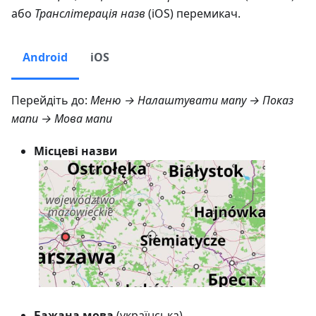
або
Транслітерація назв
(iOS) перемикач.
Android
iOS
Перейдіть до:
Меню → Налаштувати мапу → Показ
мапи → Мова мапи
Місцеві назви
Бажана мова
(українська)