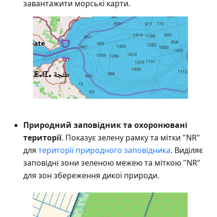
завантажити морські карти.
Природний заповідник та охоронювані
території
. Показує зелену рамку та мітки "NR"
для
території природного заповідника
. Виділяє
заповідні зони зеленою межею та міткою "NR"
для зон збереження дикої природи.