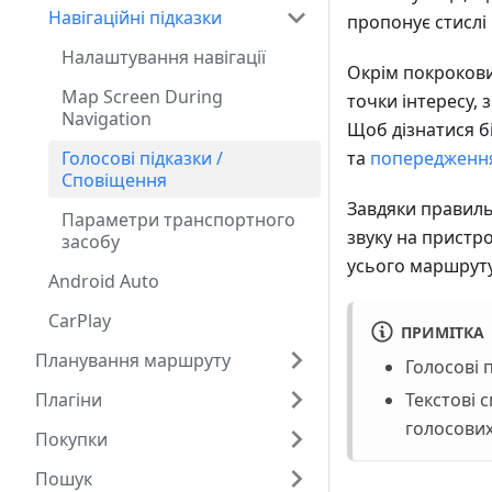
Навігаційні підказки
пропонує стислі і
Налаштування навігації
Окрім покрокови
Map Screen During
точки інтересу,
Navigation
Щоб дізнатися б
Голосові підказки /
та
попередження
Сповіщення
Завдяки правиль
Параметри транспортного
звуку на пристр
засобу
усього маршруту
Android Auto
CarPlay
ПРИМІТКА
Планування маршруту
Голосові 
Плагіни
Текстові 
голосових
Покупки
Пошук