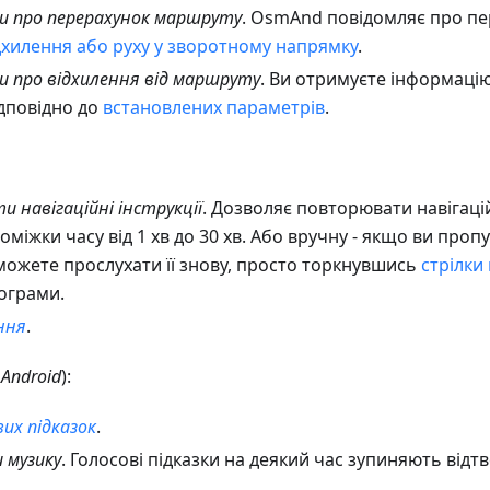
 про перерахунок маршруту
. OsmAnd повідомляє про п
дхилення або руху у зворотному напрямку
.
 про відхилення від маршруту
. Ви отримуєте інформацію
дповідно до
встановлених параметрів
.
 навігаційні інструкції
. Дозволяє повторювати навігацій
оміжки часу від 1 хв до 30 хв. Або вручну - якщо ви проп
 можете прослухати її знову, просто торкнувшись
стрілки
рограми.
ння
.
Android
):
вих підказок
.
 музику
. Голосові підказки на деякий час зупиняють відт