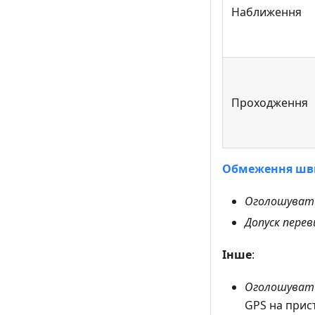
Наближення
Проходження
Обмеження шв
Оголошувати
Допуск пере
Інше
:
Оголошувати
GPS на прис