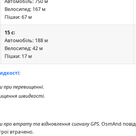
Автомобіль: 750 м
Велосипед: 167 м
Пішки: 67 м
15 с:
Автомобіль: 188 м
Велосипед: 42 м
Пішки: 17 м
идкості
:
 при перевищенні
.
вищення швидкості
.
 про втрату та відновлення сигналу GPS
. OsmAnd повід
трої втрачено.