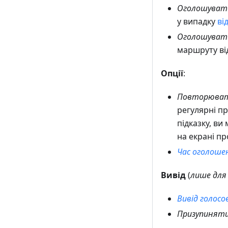
Оголошувати
у випадку
ві
Оголошувати
маршруту ві
Опції
:
Повторювати
регулярні пр
підказку, ви
на екрані п
Час оголоше
Вивід
(
лише для 
Вивід голосо
Призупиняти