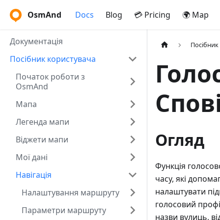
OsmAnd
Docs
Blog
💳 Pricing
🌍 Map
Документація
Посібник
Посібник користувача
Голос
Початок роботи з
OsmAnd
Спов
Мапа
Легенда мапи
Огляд
Віджети мапи
Мої дані
Функція голосово
Навігація
часу, які допом
налаштувати підк
Налаштування маршруту
голосовий профі
Параметри маршруту
назви вулиць, в