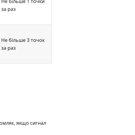
Не більше 1 точки
за раз
Не більше 3 точок
за раз
омляє, якщо сигнал