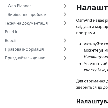
Налашт
Web Planner
Вирішення проблем
OsmAnd надає рі
Технічна документація
слідувати маршр
Build it
програми.
Версії
Активуйте го
Правова інформація
можете увім
Налаштуванн
Приєднуйтесь до нас
Увімкніть а
кнопку Звук
,
Для отримання до
зверніться до д
Налаштува