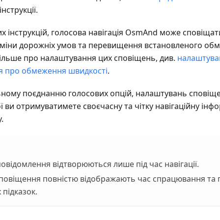
нструкції.
х інструкцій, голосова навігація OsmAnd може сповіщат
 зміни дорожніх умов та перевищення встановленого об
ільше про налаштування цих сповіщень, див.
налаштува
 про обмеження швидкості
.
ному поєднанню голосових опцій, налаштувань сповіщ
ої ви отримуватимете своєчасну та чітку навігаційну ін
.
повідомлення відтворюються лише під час навігації.
сповіщення повністю відображають час спрацювання та
 підказок.