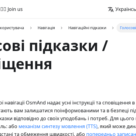
🚵‍♂️ Join us
Українс
 користувача
Навігація
Навігаційні підказки
Голосові
ові підказки /
іщення
ї навігації OsmAnd надає усні інструкції та сповіщення 
агають вам залишатися поінформованими та в безпеці під
азки відповідно до своїх уподобань і потреб. Для цього
ль: або
механізм синтезу мовлення (TTS)
, який може ди
ідстані та обмеження швидкості, або
попередньо записан