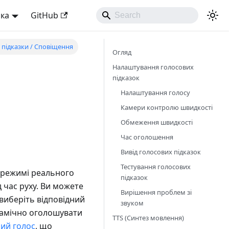
ька
GitHub
 підказки / Сповіщення
Огляд
Налаштування голосових
підказок
Налаштування голосу
Камери контролю швидкості
Обмеження швидкості
Час оголошення
Вивід голосових підказок
Тестування голосових
в режимі реального
підказок
 час руху. Ви можете
Вирішення проблем зі
 виберіть відповідний
звуком
намічно оголошувати
TTS (Синтез мовлення)
ий голос
, що