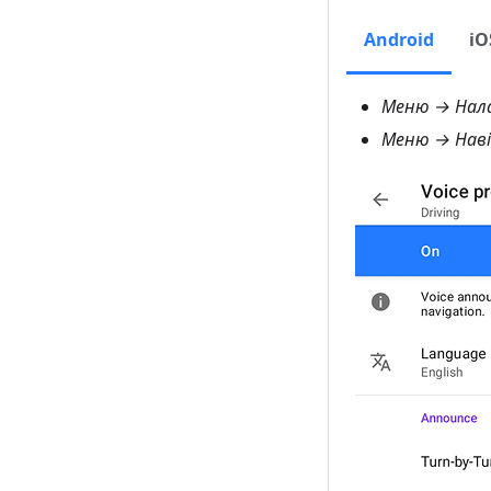
Android
iO
Меню → Нала
Меню → Наві