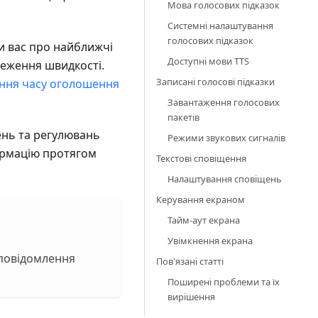
Мова голосових підказок
Системні налаштування
голосових підказок
и вас про найближчі
Доступні мови TTS
меження швидкості.
Записані голосові підказки
ння часу оголошення
Завантаження голосових
пакетів
ень та регулювань
Режими звукових сигналів
формацію протягом
Текстові сповіщення
Налаштування сповіщень
Керування екраном
Тайм-аут екрана
Увімкнення екрана
 повідомлення
Пов'язані статті
Поширені проблеми та їх
вирішення