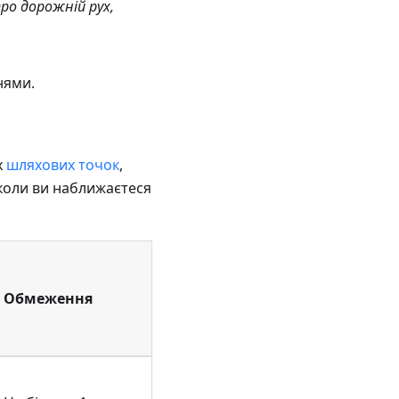
про дорожній рух,
нями.
х
шляхових точок
,
 коли ви наближаєтеся
Обмеження