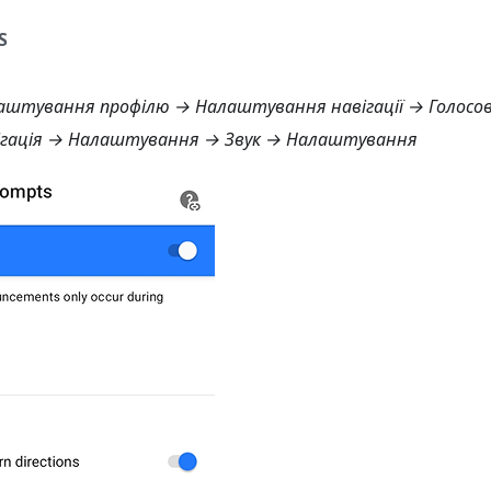
S
штування профілю → Налаштування навігації → Голосов
гація → Налаштування → Звук → Налаштування