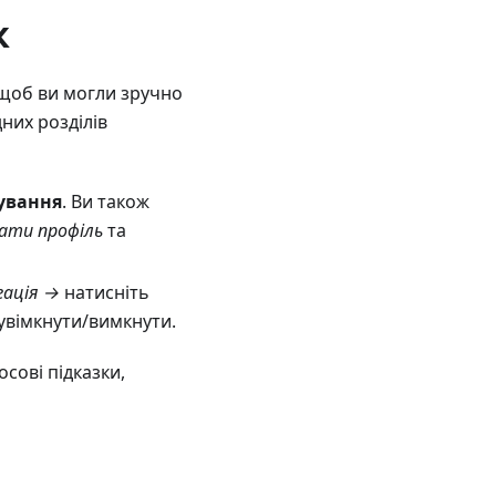
к
 щоб ви могли зручно
них розділів
ування
. Ви також
ти профіль
та
гація →
натисніть
увімкнути/вимкнути.
сові підказки,