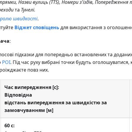
прямки, Назви вулиць (TTS), Номери з'їздів, Попередження 
реходи
та
Тунелі.
ролю швидкості
.
штуйте
Віджет сповіщень
для використання з оголошен
вача
:
олосові підказки для попередньо встановлених та додани
о
POI
. Під час руху вибрані точки будуть оголошуватися,
роїжджаєте повз них.
Час випередження [с]:
Відповідна
відстань випередження за швидкістю за
замовчуванням [м]
60 с: