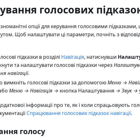
ування голосових підказо
зноманітні опції для керування голосовими підказками,
утом. Щоб налаштувати ці параметри, почніть з відповід
лосові підказки в розділі
Навігація
, натиснувши
Налашт
кнути та налаштувати голосові підказки через
Налаштува
я навігації
.
бо вимкніть голосові підказки за допомогою
Меню → Наві
 або
Меню → Навігація →
кнопка Налаштування
→ Звук →
даткової інформації про те, як і коли спрацьовують голо
окументації
Спрацювання голосових підказок навігації
.
ння голосу