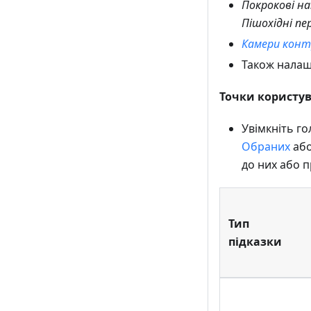
Покрокові на
Пішохідні пе
Камери конт
Також нала
Точки користу
Увімкніть г
Обраних
аб
до них або п
Тип
підказки