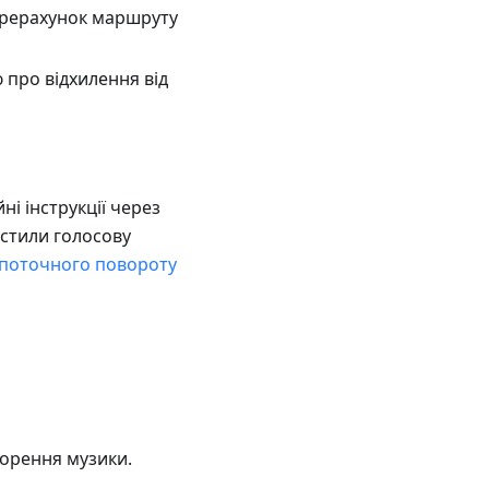
ерерахунок маршруту
 про відхилення від
ні інструкції через
устили голосову
 поточного повороту
ворення музики.