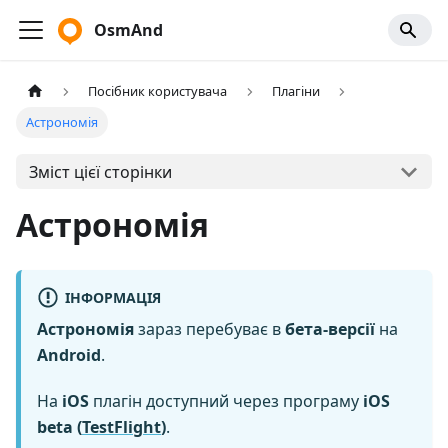
OsmAnd
Посібник користувача
Плагіни
Астрономія
Зміст цієї сторінки
Астрономія
ІНФОРМАЦІЯ
Астрономія
зараз перебуває в
бета-версії
на
Android
.
На
iOS
плагін доступний через програму
iOS
beta (
TestFlight
)
.