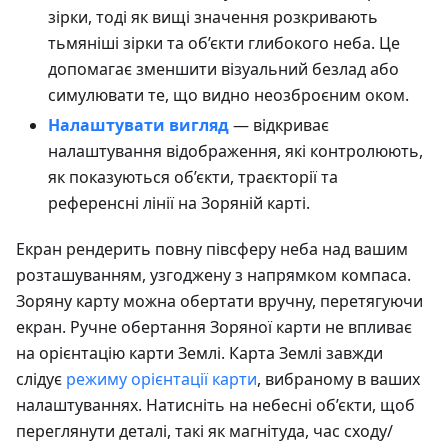
зірки, тоді як вищі значення розкривають
тьмяніші зірки та об’єкти глибокого неба. Це
допомагає зменшити візуальний безлад або
симулювати те, що видно неозброєним оком.
Налаштувати вигляд
— відкриває
налаштування відображення, які контролюють,
як показуються об’єкти, траєкторії та
референсні лінії на Зоряній карті.
Екран рендерить повну півсферу неба над вашим
розташуванням, узгоджену з напрямком компаса.
Зоряну карту можна обертати вручну, перетягуючи
екран. Ручне обертання Зоряної карти не впливає
на орієнтацію карти Землі. Карта Землі завжди
слідує
режиму орієнтації карти
, вибраному в ваших
налаштуваннях. Натисніть на небесні об’єкти, щоб
переглянути деталі, такі як магнітуда, час сходу/