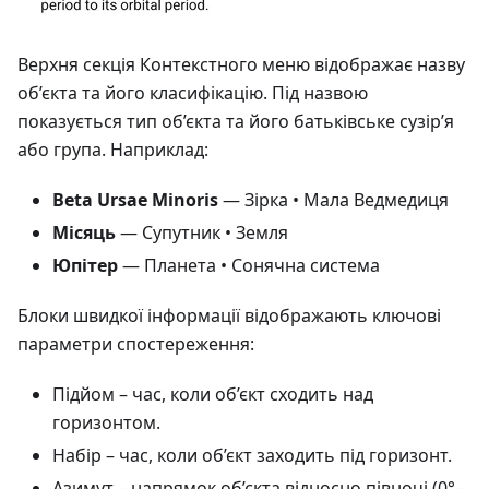
Верхня секція Контекстного меню відображає назву
об’єкта та його класифікацію. Під назвою
показується тип об’єкта та його батьківське сузір’я
або група. Наприклад:
Beta Ursae Minoris
— Зірка • Мала Ведмедиця
Місяць
— Супутник • Земля
Юпітер
— Планета • Сонячна система
Блоки швидкої інформації відображають ключові
параметри спостереження:
Підйом
– час, коли об’єкт сходить над
горизонтом.
Набір
– час, коли об’єкт заходить під горизонт.
Азимут
– напрямок об’єкта відносно півночі (0°–