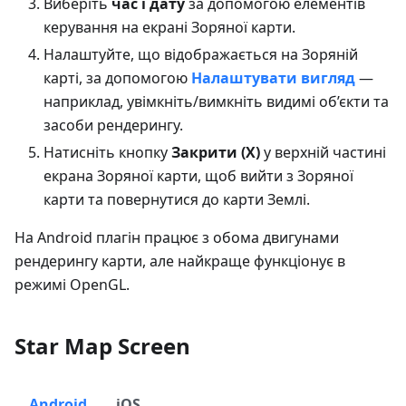
Виберіть
час і дату
за допомогою елементів
керування на екрані Зоряної карти.
Налаштуйте, що відображається на Зоряній
карті, за допомогою
Налаштувати вигляд
—
наприклад, увімкніть/вимкніть видимі об’єкти та
засоби рендерингу.
Натисніть кнопку
Закрити (X)
у верхній частині
екрана Зоряної карти, щоб вийти з Зоряної
карти та повернутися до карти Землі.
На Android плагін працює з обома двигунами
рендерингу карти, але найкраще функціонує в
режимі OpenGL.
Star Map Screen
Android
iOS