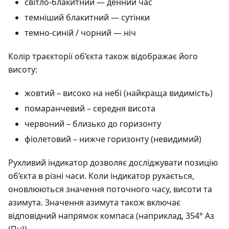
світло-блакитний — денний час
темніший блакитний — сутінки
темно-синій / чорний — ніч
Колір траєкторії об’єкта також відображає його
висоту:
жовтий – високо на небі (найкраща видимість)
помаранчевий – середня висота
червоний – близько до горизонту
фіолетовий – нижче горизонту (невидимий)
Рухливий індикатор дозволяє досліджувати позицію
об’єкта в різні часи. Коли індикатор рухається,
оновлюються значення поточного часу, висоти та
азимута. Значення азимута також включає
відповідний напрямок компаса (наприклад, 354° Аз
(Пн)).