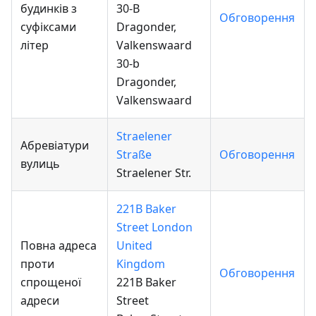
будинків з
30-B
Обговорення
суфіксами
Dragonder,
літер
Valkenswaard
30-b
Dragonder,
Valkenswaard
Straelener
Абревіатури
Straße
Обговорення
вулиць
Straelener Str.
221B Baker
Street London
Повна адреса
United
проти
Kingdom
Обговорення
спрощеної
221B Baker
адреси
Street