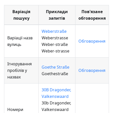
Варіація
Приклади
Пов'язане
пошуку
запитів
обговорення
Weberstraße
Варіації назв
Weberstrasse
Обговорення
вулиць
Weber-straße
Weber-strasse
Ігнорування
Goethe Straße
пробілів у
Обговорення
Goethestraße
назвах
30B Dragonder,
Valkenswaard
30b Dragonder,
Номери
Valkenswaard