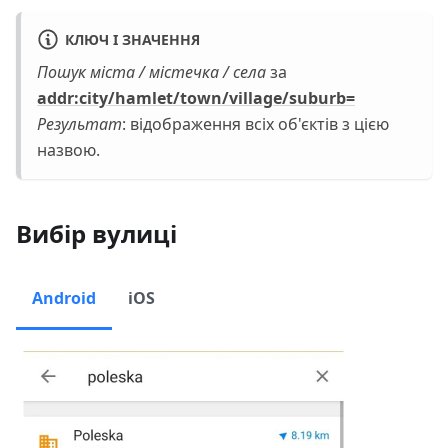
КЛЮЧ І ЗНАЧЕННЯ
Пошук міста / містечка / села
за
addr
:city
/hamlet/town/village/suburb=
Результат
: відображення всіх об'єктів з цією
назвою.
Вибір вулиці
Android
iOS