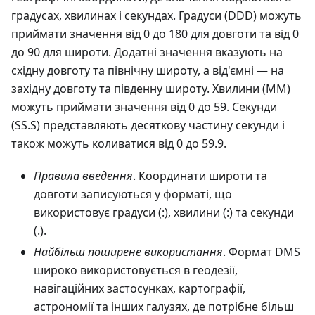
градусах, хвилинах і секундах. Градуси (DDD) можуть
приймати значення від 0 до 180 для довготи та від 0
до 90 для широти. Додатні значення вказують на
східну довготу та північну широту, а від'ємні — на
західну довготу та південну широту. Хвилини (MM)
можуть приймати значення від 0 до 59. Секунди
(SS.S) представляють десяткову частину секунди і
також можуть коливатися від 0 до 59.9.
Правила введення
. Координати широти та
довготи записуються у форматі, що
використовує градуси (:), хвилини (:) та секунди
(.).
Найбільш поширене використання
. Формат DMS
широко використовується в геодезії,
навігаційних застосунках, картографії,
астрономії та інших галузях, де потрібне більш