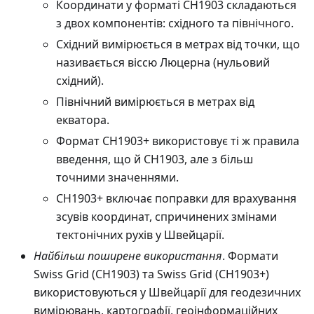
Координати у форматі CH1903 складаються
з двох компонентів: східного та північного.
Східний вимірюється в метрах від точки, що
називається віссю Люцерна (нульовий
східний).
Північний вимірюється в метрах від
екватора.
Формат CH1903+ використовує ті ж правила
введення, що й CH1903, але з більш
точними значеннями.
CH1903+ включає поправки для врахування
зсувів координат, спричинених змінами
тектонічних рухів у Швейцарії.
Найбільш поширене використання
. Формати
Swiss Grid (CH1903) та Swiss Grid (CH1903+)
використовуються у Швейцарії для геодезичних
вимірювань, картографії, геоінформаційних