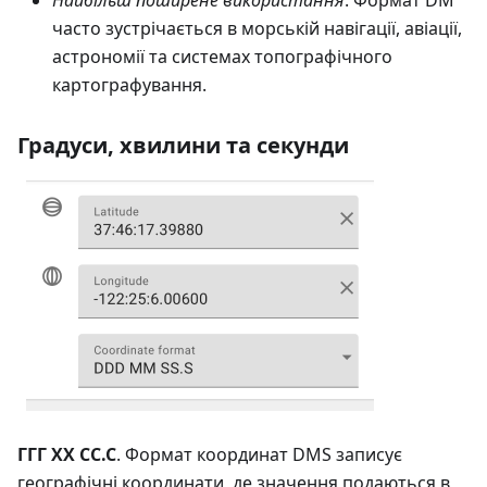
Найбільш поширене використання
. Формат DM
часто зустрічається в морській навігації, авіації,
астрономії та системах топографічного
картографування.
Градуси, хвилини та секунди
ГГГ ХХ СС.С
. Формат координат DMS записує
географічні координати, де значення подаються в