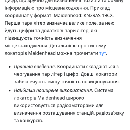
цифр, що зручно для визначення позицій та обміну
інформацією про місцезнаходження. Приклад
координат у форматі Maidenhead: KN29AS 19CX.
Перша пара літер визначає велике поле, за нею
йдуть цифри та додаткові пари літер, які
підвищують точність визначення
місцезнаходження. Детальніше про систему
локаторів Maidenhead можна прочитати
тут
.
Правила введення
. Координати складаються з
чергування пар літер і цифр. Довші локатори
забезпечують вищу точність позиціонування.
Найбільш поширене використання
. Система
локаторів Maidenhead широко
використовується радіоаматорами для
визначення розташування станцій, радіозв'язку
та конкурсів.