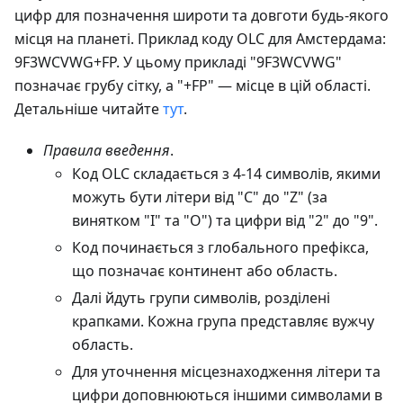
цифр для позначення широти та довготи будь-якого
місця на планеті. Приклад коду OLC для Амстердама:
9F3WCVWG+FP. У цьому прикладі "9F3WCVWG"
позначає грубу сітку, а "+FP" — місце в цій області.
Детальніше читайте
тут
.
Правила введення
.
Код OLC складається з 4-14 символів, якими
можуть бути літери від "C" до "Z" (за
винятком "I" та "O") та цифри від "2" до "9".
Код починається з глобального префікса,
що позначає континент або область.
Далі йдуть групи символів, розділені
крапками. Кожна група представляє вужчу
область.
Для уточнення місцезнаходження літери та
цифри доповнюються іншими символами в