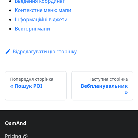
Введення координат
Контекстне меню мапи
Інформаційні віджети
Векторні мапи
Відредагувати цю сторінку
Попередня сторінка
Наступна сторінка
Пошук POI
Вебпланувальник
OsmAnd
Pricing 💳