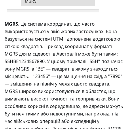
MGRS
. Це система координат, що часто
використовується у військових застосунках. Вона
базується на системі UTM і доповнена додатковою
сіткою квадратів. Приклад координат у форматі
MGRS для місцевості в Австралії може бути таким:
55HBE1234567890. У цьому прикладі "55H" позначає
зону MGRS, а "BE" — квадрат, в якому знаходиться
місцевість. "123456" — це зміщення на схід, а "7890"
— зміщення на північ у межах цього квадрата.
MGRS широко використовуються в областях, що
вимагають високої точності та геоприв'язки. Вони
особливо корисні в середовищах, де адреси можуть
бути нечіткими або недоступними, наприклад, під
час військових операцій або експедицій у
віддалених районах. Детальніше про формат MGRS