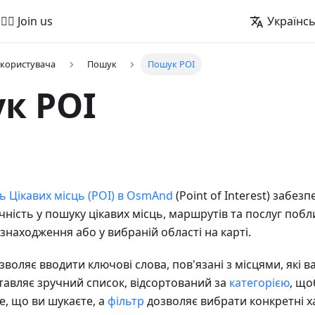
🚵‍♂️ Join us
Українс
 користувача
Пошук
Пошук POI
к POI
ь Цікавих місць (POI) в OsmAnd
(Point of Interest) забезп
чність у пошуку цікавих місць, маршрутів та послуг поб
знаходження або у вибраній області на карті.
воляє вводити ключові слова, пов'язані з місцями, які в
тавляє зручний список, відсортований за
категорією
, що
е, що ви шукаєте, а
фільтр
дозволяє вибрати конкретні х