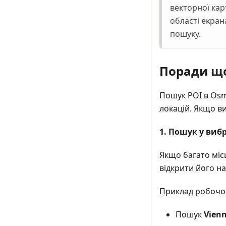
векторної кар
області екра
пошуку.
Поради щ
Пошук POI в OsmA
локацій. Якщо ви
1. Пошук у виб
Якщо багато міс
відкрити його на 
Приклад робочо
Пошук
Vien