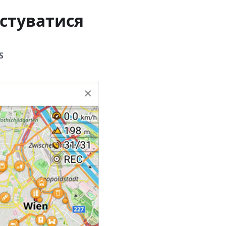
стуватися
S