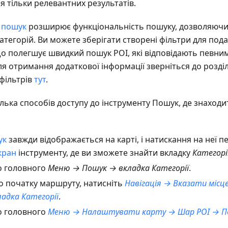
я тільки релевантних результатів.
 пошук
розширює функціональність пошуку, дозволяючи
категорій. Ви можете зберігати створені фільтри для по
о полегшує швидкий пошук POI, які відповідають певни
я отримання додаткової інформації зверніться до розді
фільтрів
тут
.
лька способів доступу до інструменту Пошук, де знаходи
ук
завжди відображається на карті, і натискання на неї п
кран
інструменту, де ви зможете знайти вкладку
Категорі
о головного
Меню → Пошук → вкладка Категорії
.
о початку маршруту, натисніть
Навігація → Вказати місц
адка Категорії
.
о головного
Меню → Налаштувати карту → Шар POI → П