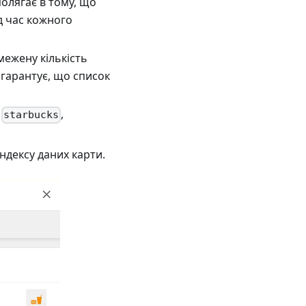
полягає в тому, що
д час кожного
межену кількість
 гарантує, що список
я
,
starbucks
ндексу даних карти.