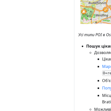
Усі типи POI в 
Пошук цікав
Дозволя
Ціка
Мар
O+r
Об'є
Попу
Місц
Brati
Можливі 