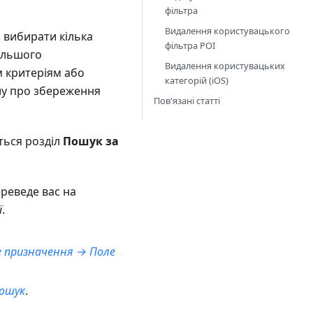
фільтра
Видалення користувацького
 вибирати кілька
фільтра POI
дальшого
Видалення користувацьких
м критеріям або
категорій (iOS)
лу про збереження
Пов'язані статті
ться розділ
Пошук за
ереведе вас на
ї
.
е призначення → Поле
ошук
.