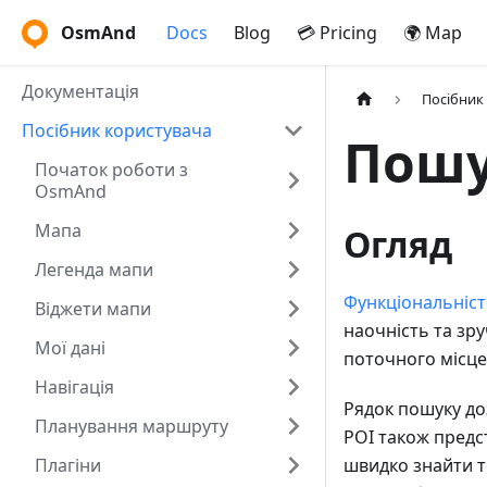
OsmAnd
Docs
Blog
💳 Pricing
🌍 Map
Документація
Посібник
Посібник користувача
Пошу
Початок роботи з
OsmAnd
Мапа
Огляд
Легенда мапи
Функціональніст
Віджети мапи
наочність та зру
Мої дані
поточного місце
Навігація
Рядок пошуку доз
Планування маршруту
POI також предс
Плагіни
швидко знайти т