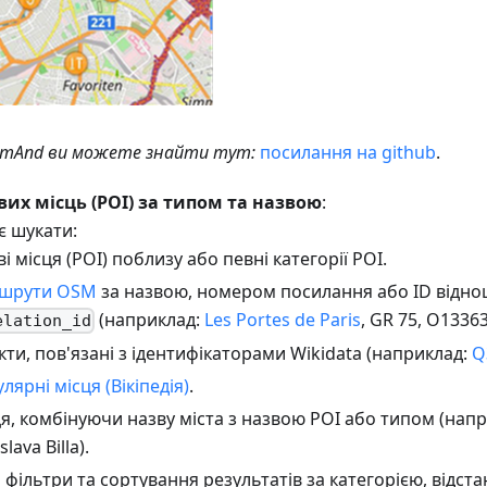
OsmAnd ви можете знайти тут:
посилання на github
.
их місць (POI) за типом та назвою
:
є шукати:
ві місця (POI) поблизу або певні категорії POI.
шрути OSM
за назвою, номером посилання або ID відно
(наприклад:
Les Portes de Paris
, GR 75, O13363
elation_id
кти, пов'язані з ідентифікаторами Wikidata (наприклад:
Q
лярні місця (Вікіпедія)
.
я, комбінуючи назву міста з назвою POI або типом (наприк
slava Billa).
фільтри та сортування результатів за категорією, відст