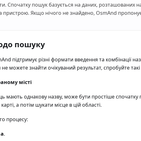
ти. Спочатку пошук базується на даних, розташованих на
на пристрою. Якщо нічого не знайдено, OsmAnd пропонує
одо пошуку
nd підтримує різні формати введення та комбінації назв
 не можете знайти очікуваний результат, спробуйте такі 
раному місті
ць мають однакову назву, може бути простіше спочатку 
карті, а потім шукати місце в цій області.
го процесу:
na
.