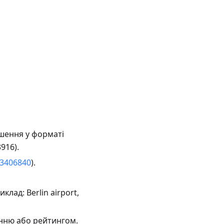
шення у форматі
916).
3406840
).
лад: Berlin airport,
анню або рейтингом.