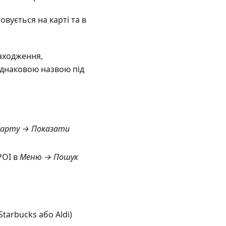
овується на карті та в
аходження,
 однаковою назвою під
арту → Показати
POI в
Меню → Пошук
tarbucks або Aldi)