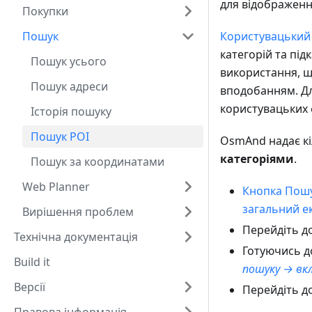
для відображенн
Покупки
Пошук
Користувацький
категорій та під
Пошук усього
використання, щ
Пошук адреси
вподобанням. Дл
користувацьких 
Історія пошуку
Пошук POI
OsmAnd надає кі
категоріями
.
Пошук за координатами
Web Planner
Кнопка Пош
загальний е
Вирішення проблем
Перейдіть д
Технічна документація
Готуючись д
Build it
пошуку → вкл
Версії
Перейдіть д