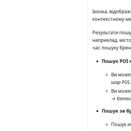
Іконка, відображ
контекстному ме
Результати пошу
наприклад, міст
час пошуку брен
Пошук POI н
Ви может
шар POI..
Ви може
→ Катего
Пошук за б
Пошук ко