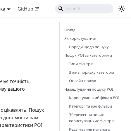
ька
GitHub
Огляд
Як користуватися
Поради щодо пошуку
Пошук POI за категоріями
Типи фільтрів
Зміна порядку категорій
Онлайн-пошук
ечує точність,
лизу вашого
Налаштування пошуку POI
Користувацький фільтр POI
Категорії та їхні фільтри
ас цікавлять. Пошук
Збереження нових
б допомогти вам
користувацьких фільтрів
арактеристики POI
Редагування наявного