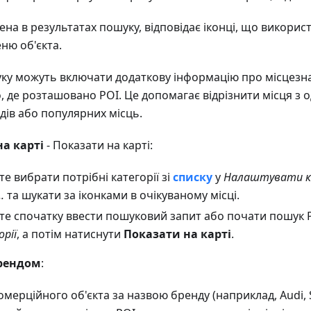
ена в результатах пошуку, відповідає іконці, що використ
ню об'єкта.
ку можуть включати додаткову інформацію про місцезн
о, де розташовано POI. Це допомагає відрізнити місця з
дів або популярних місць.
а карті
- Показати на карті:
е вибрати потрібні категорії зі
списку
у
Налаштувати к
.
та шукати за іконками в очікуваному місці.
те спочатку ввести пошуковий запит або почати пошук 
рії
, а потім натиснути
Показати на карті
.
рендом
:
мерційного об'єкта за назвою бренду (наприклад, Audi, S