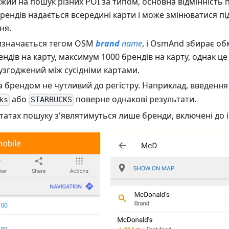
жий на пошук різних POI за типом, основна відмінність 
рендів надається всередині карти і може змінюватися пі
ня.
изначається тегом OSM
brand
name
, і OsmAnd збирає об
ендів на карту, максимум 1000 брендів на карту, однак це
узгоджений між сусідніми картами.
 брендом не чутливий до регістру. Наприклад, введенн
або
поверне однакові результати.
ks
STARBUCKS
татах пошуку з'являтимуться лише бренди, включені до і