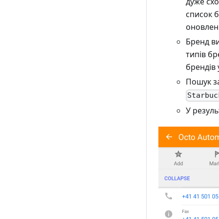
дуже схо
список б
оновлен
Бренд в
типів бр
брендів 
Пошук за
Starbuc
У резуль