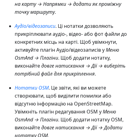
на карту → Напрямки → додати як проміжну
точку маршруту
.
Аудіо/відеозаписи
. Ці нотатки дозволяють
прикріплювати аудіо-, відео- або фот файли до
конкретних місць на карті. Щоб увімкнути,
активуйте плагін Аудіо/відеозаписів у
Меню
OsmAnd → Плагіни
. Щоб додати нотатку,
виконайте
довге натискання → Дії → виберіть
потрібний файл для прикріплення
.
Нотатки OSM
. Це звіти, які ви можете
створювати, щоб виділити помилки або
відсутню інформацію на OpenStreetMap.
Увімкніть плагін редагування OSM у
Меню
OsmAnd → Плагіни
. Щоб додати нотатку OSM,
виконайте
довге натискання → Дії → Додати
нотатку OSM
.