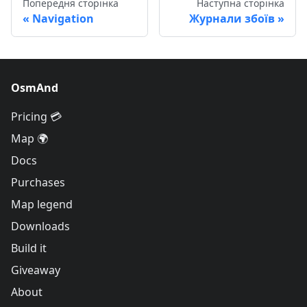
Попередня сторінка
Наступна сторінка
Navigation
Журнали збоїв
OsmAnd
Pricing 💳
Map 🌍
Docs
Purchases
Map legend
Downloads
Build it
Giveaway
About