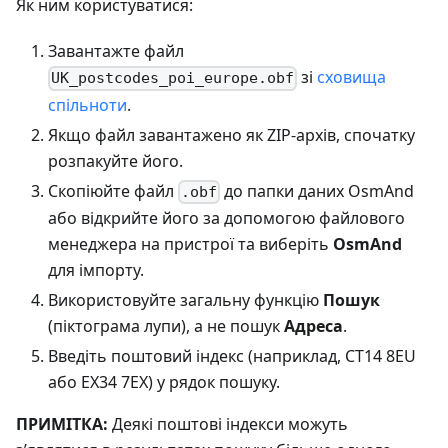
Як ним користуватися:
Завантажте файл
зі
сховища
UK_postcodes_poi_europe.obf
спільноти
.
Якщо файл завантажено як ZIP-архів, спочатку
розпакуйте його.
Скопіюйте файл
до папки даних OsmAnd
.obf
або відкрийте його за допомогою файлового
менеджера на пристрої та виберіть
OsmAnd
для імпорту.
Використовуйте загальну функцію
Пошук
(піктограма лупи), а не пошук
Адреса
.
Введіть поштовий індекс (наприклад, CT14 8EU
або EX34 7EX) у рядок пошуку.
ПРИМІТКА:
Деякі поштові індекси можуть