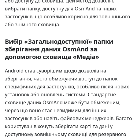
або доступу до сховища. Цей метод дозволяє
вибрати папку, доступну для OsmAnd та інших
застосунків, що особливо корисно для зовнішнього
або знімного сховища.
Вибір «Загальнодоступної» папки
зберігання даних OsmAnd за
допомогою сховища «Медіа»
Android став суворішим щодо дозволів на
зберігання, часто обмежуючи доступ до папок,
специфічних для застосунків, особливо після нових
установок або оновлень системи. Стандартне
сховище даних OsmAnd може бути обмеженим,
через що воно стає невидимим для інших
застосунків або навіть файлових менеджерів. Багато
користувачів хочуть зберігати карті та дані у
доступному зовнішньому сховищі для резервного