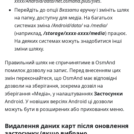
xxxx/Android/data/net.osmand.plus/files
.
Перейдіть до опції
Вказати вручну
і змініть шлях
на папку, доступну для медіа. На багатьох
системах зміна
/Android/data/
на
/media/
(наприклад,
/storage/xxxx-xxxx/media
) працює.
На деяких системах можуть знадобитися інші
зміни шляху.
Правильний шлях не спричинятиме в OsmAnd
помилок дозволу на запис. Перед внесенням цих
змін переконайтеся, що OsmAnd має відповідні
дозволи на зберігання, зокрема дозвіл на
зберігання «Медіа», у налаштуваннях
Застосунки
Android. У новіших версіях Android ці дозволи
можуть бути в розширених або прихованих меню.
Видалення даних карт після оновлення
застосунку (якщо вибрано