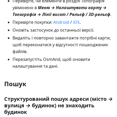
Перевірте, чи елементи в розділі Топографія
увімкнено в
Меню → Налаштувати карту →
Топографія → Лінії висот / Рельєф / 3D-рельєф
.
Перевірте покупки:
Android
/
iOS
.
Оновіть застосунок до останньої версії.
Видаліть і повторно завантажте потрібні карти,
щоб переконатися у відсутності пошкоджених
файлів.
Перезапустіть OsmAnd, щоб оновити
налаштування та дані.
Пошук
Структурований пошук адреси (місто
→
вулиця
→
будинок) не знаходить
будинок