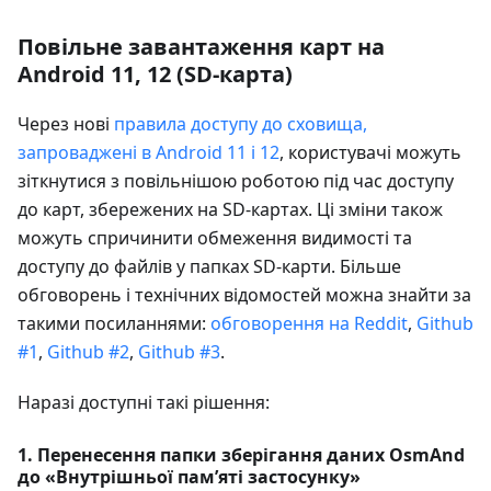
Повільне завантаження карт на
Android 11, 12 (SD-карта)
Через нові
правила доступу до сховища,
запроваджені в Android 11 і 12
, користувачі можуть
зіткнутися з повільнішою роботою під час доступу
до карт, збережених на SD-картах. Ці зміни також
можуть спричинити обмеження видимості та
доступу до файлів у папках SD-карти. Більше
обговорень і технічних відомостей можна знайти за
такими посиланнями:
обговорення на Reddit
,
Github
#1
,
Github #2
,
Github #3
.
Наразі доступні такі рішення:
1. Перенесення папки зберігання даних OsmAnd
до «Внутрішньої пам’яті застосунку»