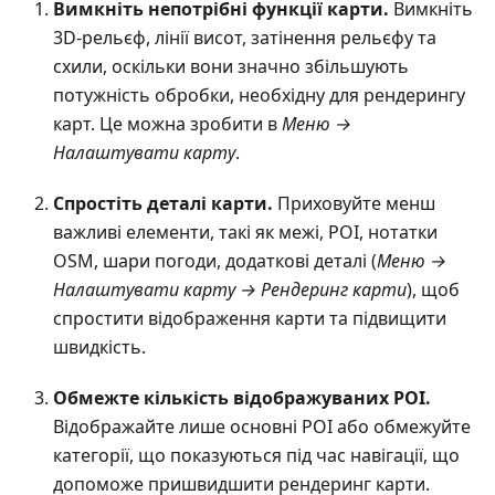
Вимкніть непотрібні функції карти.
Вимкніть
3D-рельєф, лінії висот, затінення рельєфу та
схили, оскільки вони значно збільшують
потужність обробки, необхідну для рендерингу
карт. Це можна зробити в
Меню →
Налаштувати карту
.
Спростіть деталі карти.
Приховуйте менш
важливі елементи, такі як межі, POI, нотатки
OSM, шари погоди, додаткові деталі (
Меню →
Налаштувати карту → Рендеринг карти
), щоб
спростити відображення карти та підвищити
швидкість.
Обмежте кількість відображуваних POI.
Відображайте лише основні POI або обмежуйте
категорії, що показуються під час навігації, що
допоможе пришвидшити рендеринг карти.