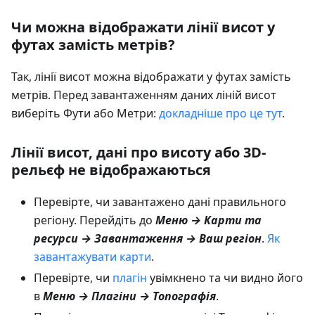
Чи можна відображати лінії висот у
футах замість метрів?
Так, лінії висот можна відображати у футах замість
метрів. Перед завантаженням даних ліній висот
виберіть Фути або Метри:
докладніше про це тут
.
Лінії висот, дані про висоту або 3D-
рельєф не відображаються
Перевірте, чи завантажено дані правильного
регіону. Перейдіть до
Меню → Карти та
ресурси → Завантаження → Ваш регіон
.
Як
завантажувати карти
.
Перевірте, чи
плагін
увімкнено та чи видно його
в
Меню → Плагіни → Топографія
.