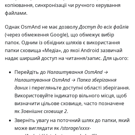
копіювання, синхронізації чи ручного керування
файлами.
Однак OsmAnd не має дозволу
Доступ до всіх файлів
(через обмеження Google), що обмежує вибір
папок. Одним із обхідних шляхів є використання
папки сховища «Медіа», до якої Android зазвичай
надає ширший доступ на читання/запис. Для цього:
Перейдіть до
Налаштування OsmAnd →
Налаштування OsmAnd → Папка зберігання
даних
і перегляньте доступні області зберігання.
Використовуйте індикатор вільного місця, щоб
визначити цільове сховище, часто позначене
як
Зовнішнє сховище 2
.
Зверніть увагу на поточний шлях до папки, який
може виглядати як
/storage/xxxx-