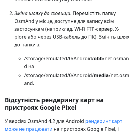
Зміна шляху до сховища
. Перемістіть папку
OsmAnd у місце, доступне для запису всім
застосункам (наприклад, Wi-Fi FTP-сервер, X-
plore або через USB-кабель до ПК). Змініть шлях
до папки з:
/storage/emulated/0/Android/
obb
/net.osman
d на
/storage/emulated/0/Android/
media
/net.osm
and.
Відсутність рендерингу карт на
пристроях Google Pixel
У версіях OsmAnd 4.2 для Android
рендеринг карт
може не працювати
на пристроях Google Pixel, і