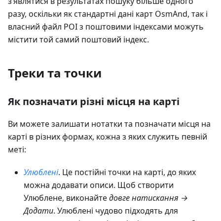
з’являтися в результатах пошуку більше одного
разу, оскільки як стандартні дані карт OsmAnd, так і
власний файл POI з поштовими індексами можуть
містити той самий поштовий індекс.
Треки та точки
Як позначати різні місця на карті
Ви можете залишати нотатки та позначати місця на
карті в різних формах, кожна з яких служить певній
меті:
Улюблені
. Це постійні точки на карті, до яких
можна додавати описи. Щоб створити
Улюблене, виконайте
довге натискання →
Додати
. Улюблені чудово підходять для