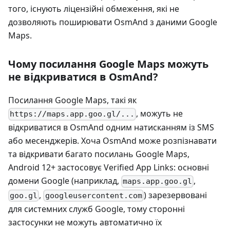
того, існують ліцензійні обмеження, які не
дозволяють поширювати OsmAnd з даними Google
Maps.
Чому посилання Google Maps можуть
не відкриватися в OsmAnd?
Посилання Google Maps, такі як
, можуть не
https://maps.app.goo.gl/...
відкриватися в OsmAnd одним натисканням із SMS
або месенджерів. Хоча OsmAnd може розпізнавати
та відкривати багато посилань Google Maps,
Android 12+ застосовує Verified App Links: основні
домени Google (наприклад,
,
maps.app.goo.gl
,
) зарезервовані
goo.gl
googleusercontent.com
для системних служб Google, тому сторонні
застосунки не можуть автоматично їх