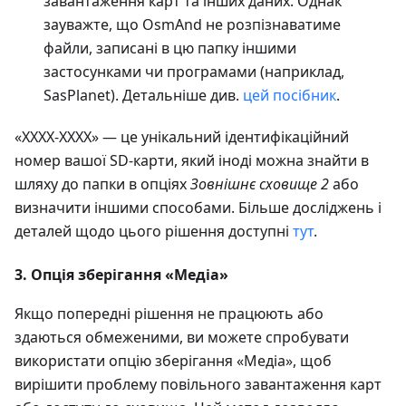
завантаження карт та інших даних. Однак
зауважте, що OsmAnd не розпізнаватиме
файли, записані в цю папку іншими
застосунками чи програмами (наприклад,
SasPlanet). Детальніше див.
цей посібник
.
«XXXX-XXXX» — це унікальний ідентифікаційний
номер вашої SD-карти, який іноді можна знайти в
шляху до папки в опціях
Зовнішнє сховище 2
або
визначити іншими способами. Більше досліджень і
деталей щодо цього рішення доступні
тут
.
3. Опція зберігання «Медіа»
Якщо попередні рішення не працюють або
здаються обмеженими, ви можете спробувати
використати опцію зберігання «Медіа», щоб
вирішити проблему повільного завантаження карт