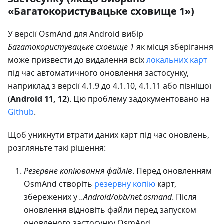
«Багатокористувацьке сховище 1»)
У версії OsmAnd для Android вибір
Багатокористувацьке сховище 1
як місця зберігання
може призвести до видалення всіх
локальних карт
під час автоматичного оновлення застосунку,
наприклад з версії 4.1.9 до 4.1.10, 4.1.11 або пізнішої
(
Android 11, 12
). Цю проблему задокументовано на
Github
.
Щоб уникнути втрати даних карт під час оновлень,
розгляньте такі рішення:
Резервне копіювання файлів
. Перед оновленням
OsmAnd створіть
резервну копію
карт,
збережених у
..Android/obb/net.osmand
. Після
оновлення відновіть файли перед запуском
оновленого застосунку OsmAnd.