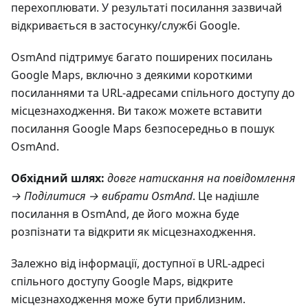
перехоплювати. У результаті посилання зазвичай
відкривається в застосунку/службі Google.
OsmAnd підтримує багато поширених посилань
Google Maps, включно з деякими короткими
посиланнями та URL-адресами спільного доступу до
місцезнаходження. Ви також можете вставити
посилання Google Maps безпосередньо в пошук
OsmAnd.
Обхідний шлях:
довге натискання на повідомлення
→ Поділитися → вибрати OsmAnd
. Це надішле
посилання в OsmAnd, де його можна буде
розпізнати та відкрити як місцезнаходження.
Залежно від інформації, доступної в URL-адресі
спільного доступу Google Maps, відкрите
місцезнаходження може бути приблизним.