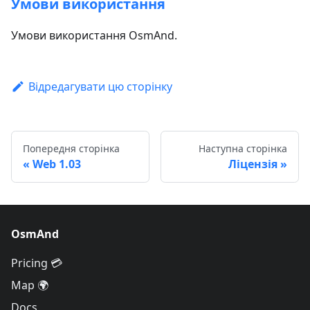
Умови використання
Умови використання OsmAnd.
Відредагувати цю сторінку
Попередня сторінка
Наступна сторінка
Web 1.03
Ліцензія
OsmAnd
Pricing 💳
Map 🌍
Docs