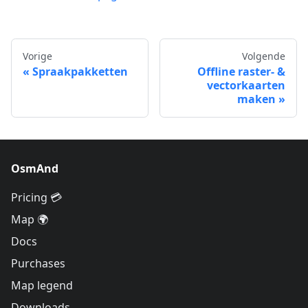
Vorige
Volgende
Spraakpakketten
Offline raster- &
vectorkaarten
maken
OsmAnd
Pricing 💳
Map 🌍
Docs
Purchases
Map legend
Downloads