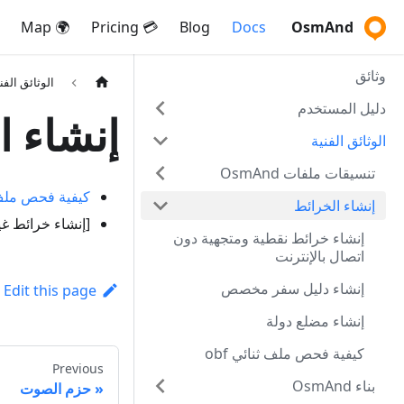
🌍 Map
💳 Pricing
Blog
Docs
OsmAnd
وثائق
الوثائق الفن
دليل المستخدم
إنشاء ا
الوثائق الفنية
تنسيقات ملفات OsmAnd
كيفية فحص ملف f
إنشاء الخرائط
[إنشاء خرائط غير متصلة بال
إنشاء خرائط نقطية ومتجهية دون
اتصال بالإنترنت
إنشاء دليل سفر مخصص
Edit this page
إنشاء مضلع دولة
كيفية فحص ملف ثنائي obf
Previous
بناء OsmAnd
حزم الصوت