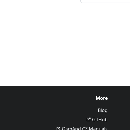
More
Blog
GitHub
OsmAnd CZ Manuals