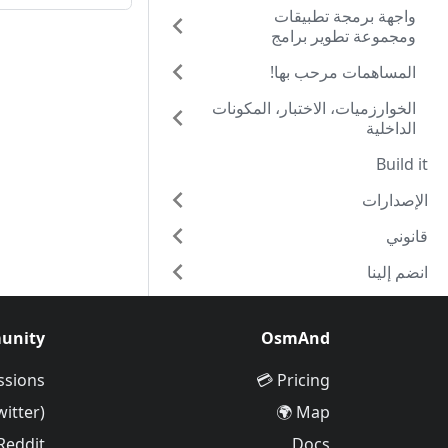
واجهة برمجة تطبيقات
ومجموعة تطوير برامج
OsmAnd
المساهمات مرحب بها!
الخوارزميات، الاختبار، المكونات
الداخلية
Build it
الإصدارات
قانوني
انضم إلينا
unity
OsmAnd
ssions
Pricing 💳
witter)
Map 🌍
Reddit
Docs