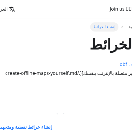
🚵‍♂️ Join us
العرب
ية
إنشاء الخرائط
لخرائط
ob
إنترنت بنفسك](./create-offline-maps-yourself.md
إنشاء خرائط نقطية ومتجهية