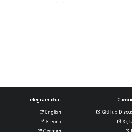
Telegram chat
Comm
English
GitHub Discu
French
X (T
German