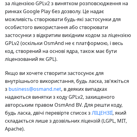
за ліцензією GPLv2 з винятком розповсюдження на
ринках Google Play без дозволу. Це надає
можливість створювати будь-які застосунки для
особистого використання або створювати
застосунки з відкритим вихідним кодом за ліцензією
GPLv2 (оскільки OsmAnd не є платформою, і весь
код, створений на основі ядра, також має бути
ліцензований як GPL).
Якщо ви хочете створити застосунок для
внутрішнього використання, будь ласка, зв'яжіться
з
business@osmand.net
, в деяких випадках
надаються винятки з коду GPLv2, захищеного
авторським правом OsmAnd BV. Для решти коду,
будь ласка, двічі перевірте список з
ЛІЦЕНЗІЇ
, який
складається лише з дозвільних ліцензій (LGPL, MIT,
Apache).