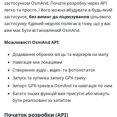
застосунком OsmAnd. Почати розробку через API
легко та просто, і його можна вбудувати в будь-який
застосунок,
без вимог до ліцензування
цільового
застосунку. Єдиний недолік полягає в тому, що у вас
вже має бути встановлений OsmAnd.
Можливості OsmAnd API:
Додавання обраних місць та маркерів на мапу
Навігація між локаціями
Створення аудіо-, відео- та фотонотаток
Запуск та зупинка запису GPX-треку
Імпорт GPX-треків в OsmAnd та навігація по ним
Багато інших функцій вже присутні або можуть
бути реалізовані за запитом
Початок розробки (API)