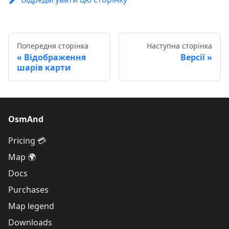
Попередня сторінка
Наступна сторінка
Відображення
Версії
шарів карти
OsmAnd
Pricing 💳
Map 🌍
Docs
Purchases
Map legend
Downloads