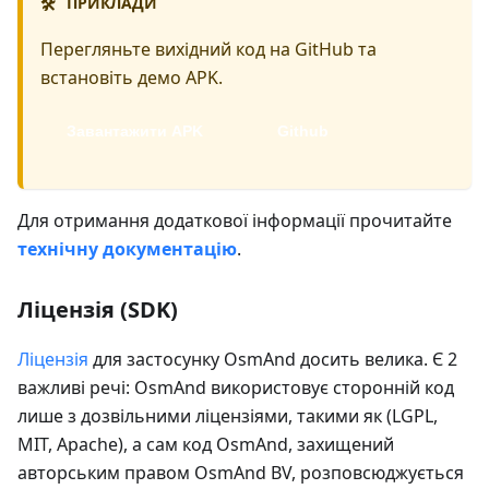
ПРИКЛАДИ
🛠️
Перегляньте вихідний код на GitHub та
встановіть демо APK.
Завантажити APK
Github
Для отримання додаткової інформації прочитайте
технічну документацію
.
Ліцензія (SDK)
Ліцензія
для застосунку OsmAnd досить велика. Є 2
важливі речі: OsmAnd використовує сторонній код
лише з дозвільними ліцензіями, такими як (LGPL,
MIT, Apache), а сам код OsmAnd, захищений
авторським правом OsmAnd BV, розповсюджується