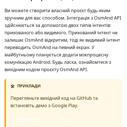
Ви можете створити власний проєкт будь-яким
зручним для вас способом. Інтеграція з OsmAnd API
здійснюється за допомогою двох типів інтентів:
прихованого або видимого. Прихований інтент не
залишає OsmAnd відкритим, тоді як видимий інтент
переводить OsmAnd на певний екран. У
майбутньому планується додати міжпроцесну
комунікацію Android. Будь ласка, ознайомтеся з
вихідним кодом проєкту OsmAnd API.
ПРИКЛАДИ
🛠️
Перегляньте вихідний код на GitHub та
встановіть демо з Google Play.
Google Play
Github