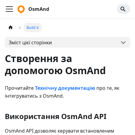
OsmAnd
Build it
Зміст цієї сторінки
Створення за
допомогою OsmAnd
Прочитайте
Технічну документацію
про те, як
інтегруватись з OsmAnd.
Використання OsmAnd API
OsmAnd API дозволяє керувати встановленим