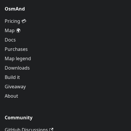
OsmAnd
Pricing 💳
Map 🌍
Docs
Purchases
Map legend
Downloads
Build it
Giveaway
About
Community
GitHub Discussions