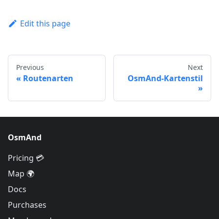
Edit this page
Previous
Next
Routenarten
OsmAnd-Kartenstil
OsmAnd
Pricing 💳
Map 🌍
Docs
Purchases