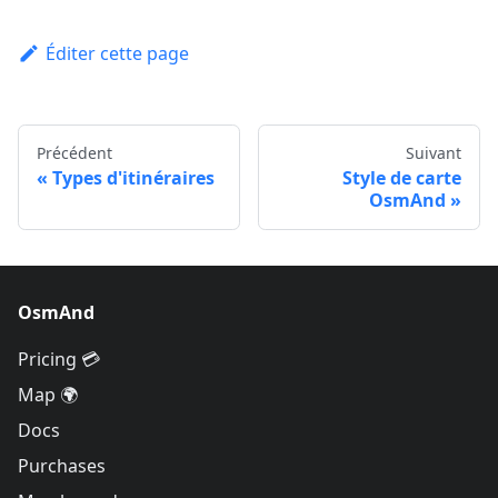
Éditer cette page
Précédent
Suivant
Types d'itinéraires
Style de carte
OsmAnd
OsmAnd
Pricing 💳
Map 🌍
Docs
Purchases