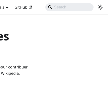
ais
GitHub
es
pour contribuer
 Wikipedia,