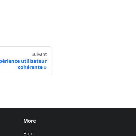
Suivant
périence utilisateur
cohérente
More
Blog