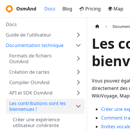
OsmAnd
Docs
Blog
💳 Pricing
🌍 Map
Docs
Document
Guide de l'utilisateur
Les c
Documentation technique
bienv
Formats de fichiers
OsmAnd
Création de cartes
Vous pouvez égale
Compiler OsmAnd
directement des 
API et SDK OsmAnd
WikiVoyage, Mapil
Les contributions sont les
bienvenues !
Créer une ex
Comment tr
Créer une expérience
utilisateur cohérente
Invites vocal