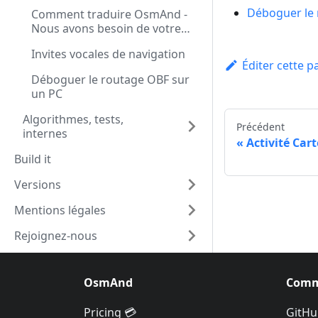
Déboguer le 
Comment traduire OsmAnd -
Nous avons besoin de votre
aide !
Invites vocales de navigation
Éditer cette p
Déboguer le routage OBF sur
un PC
Algorithmes, tests,
Précédent
internes
Activité Car
Build it
Versions
Mentions légales
Rejoignez-nous
OsmAnd
Comm
Pricing 💳
GitHu