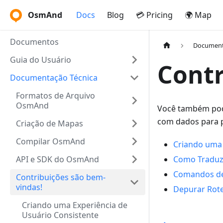
OsmAnd
Docs
Blog
💳 Pricing
🌍 Map
Documentos
Document
Guia do Usuário
Contr
Documentação Técnica
Formatos de Arquivo
OsmAnd
Você também pode
com dados para p
Criação de Mapas
Compilar OsmAnd
Criando uma 
API e SDK do OsmAnd
Como Traduz
Comandos de
Contribuições são bem-
vindas!
Depurar Rot
Criando uma Experiência de
Usuário Consistente