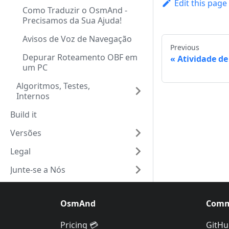
Edit this page
Como Traduzir o OsmAnd -
Precisamos da Sua Ajuda!
Avisos de Voz de Navegação
Previous
Depurar Roteamento OBF em
Atividade d
um PC
Algoritmos, Testes,
Internos
Build it
Versões
Legal
Junte-se a Nós
OsmAnd
Comm
Pricing 💳
GitHu