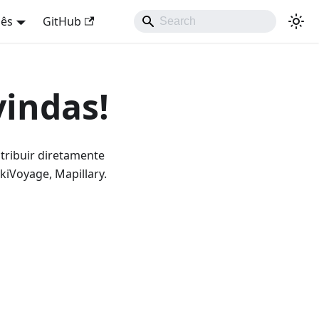
uês
GitHub
vindas!
tribuir diretamente
iVoyage, Mapillary.