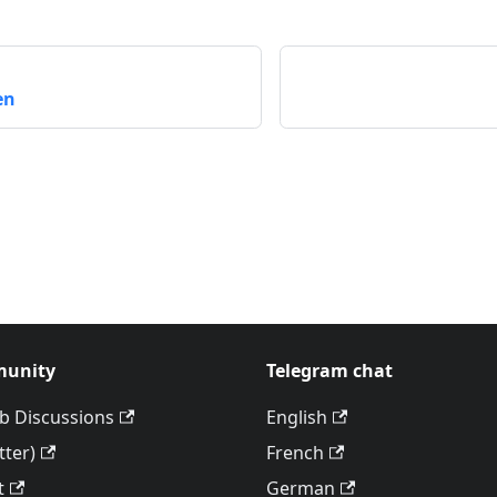
en
unity
Telegram chat
b Discussions
English
tter)
French
t
German