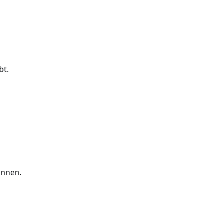
bt.
önnen.