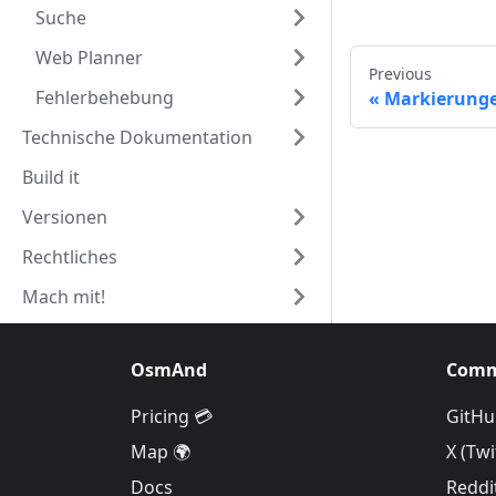
Suche
Web Planner
Previous
Fehlerbehebung
Markierung
Technische Dokumentation
Build it
Versionen
Rechtliches
Mach mit!
OsmAnd
Comm
Pricing 💳
GitHu
Map 🌍
X (Twi
Docs
Reddi