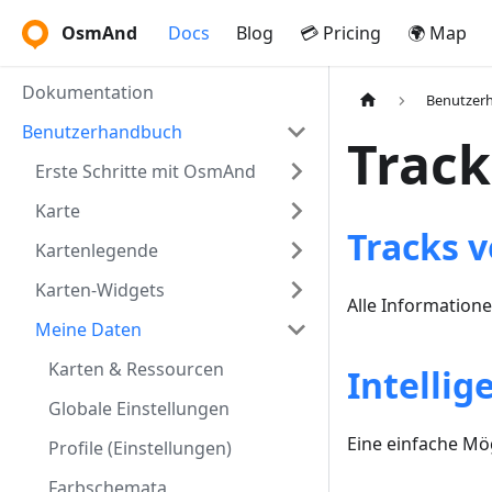
OsmAnd
Docs
Blog
💳 Pricing
🌍 Map
Dokumentation
Benutzer
Benutzerhandbuch
Track
Erste Schritte mit OsmAnd
Karte
Tracks 
Kartenlegende
Karten-Widgets
Alle Information
Meine Daten
Karten & Ressourcen
Intellig
Globale Einstellungen
Eine einfache Mögl
Profile (Einstellungen)
Farbschemata