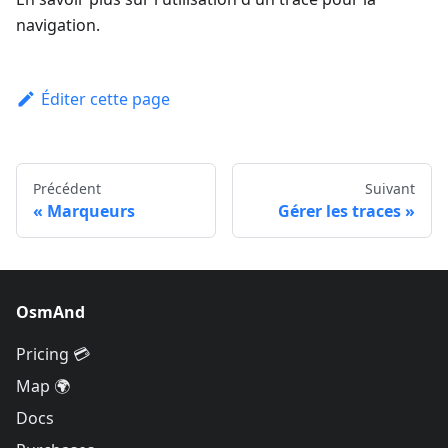
navigation.
Éditer cette page
Précédent
Suivant
Marqueurs
Gérer les traces
OsmAnd
Pricing 💳
Map 🌍
Docs