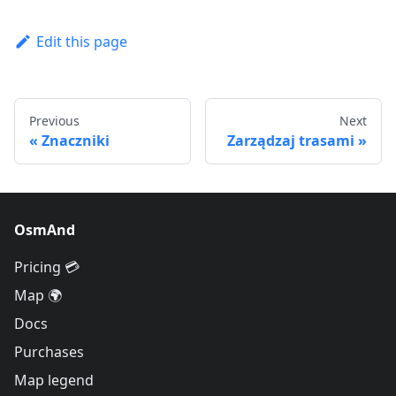
Edit this page
Previous
Next
Znaczniki
Zarządzaj trasami
OsmAnd
Pricing 💳
Map 🌍
Docs
Purchases
Map legend