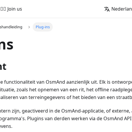
🚵‍♂️ Join us
Nederla
shandleiding
Plug-ins
ns
ht
e functionaliteit van OsmAnd aanzienlijk uit. Elk is ontwor
ituatie, zoals het opnemen van een rit, het offline raadpleg
sualiseren van terreingegevens of het bieden van een straatb
tern zijn, geactiveerd in de OsmAnd-applicatie, of externe, 
rogramma's. Plugins van derden werken via de OsmAnd AP
vens.