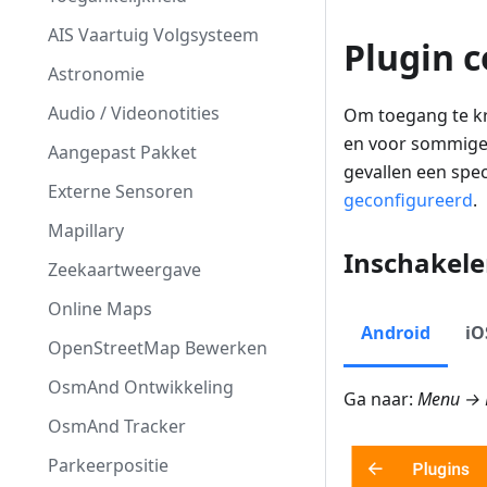
AIS Vaartuig Volgsysteem
Plugin 
Astronomie
Audio / Videonotities
Om toegang te kri
en voor sommige 
Aangepast Pakket
gevallen een spe
Externe Sensoren
geconfigureerd
.
Mapillary
Inschakele
Zeekaartweergave
Online Maps
Android
iO
OpenStreetMap Bewerken
OsmAnd Ontwikkeling
Ga naar:
Menu → 
OsmAnd Tracker
Parkeerpositie