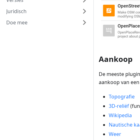
Versies
Juridisch
Doe mee
Aankoop
De meeste plugins
aankoop van ee
Topografie
3D-reliëf
(fun
Wikipedia
Nautische k
Weer