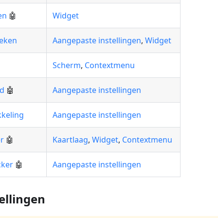
en
🤖
Widget
ieken
Aangepaste instellingen
,
Widget
Scherm
,
Contextmenu
id
🤖
Aangepaste instellingen
keling
Aangepaste instellingen
r
🤖
Kaartlaag
,
Widget
,
Contextmenu
cker
🤖
Aangepaste instellingen
ellingen