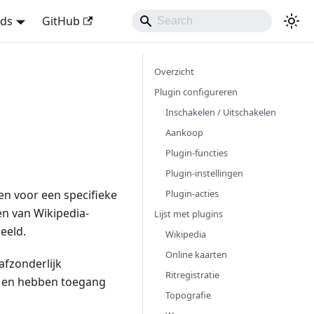
nds
GitHub
Overzicht
Plugin configureren
Inschakelen / Uitschakelen
Aankoop
Plugin-functies
Plugin-instellingen
Plugin-acties
pen voor een specifieke
en van Wikipedia-
Lijst met plugins
eeld.
Wikipedia
Online kaarten
afzonderlijk
Ritregistratie
I en hebben toegang
Topografie