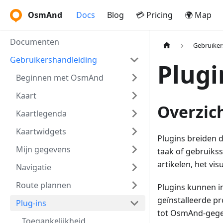
OsmAnd
Docs
Blog
💳 Pricing
🌍 Map
Documenten
Gebruiker
Gebruikershandleiding
Plugi
Beginnen met OsmAnd
Kaart
Overzic
Kaartlegenda
Kaartwidgets
Plugins breiden d
Mijn gegevens
taak of gebruikss
artikelen, het vi
Navigatie
Route plannen
Plugins kunnen in
geïnstalleerde p
Plug-ins
tot OsmAnd-gege
Toegankelijkheid