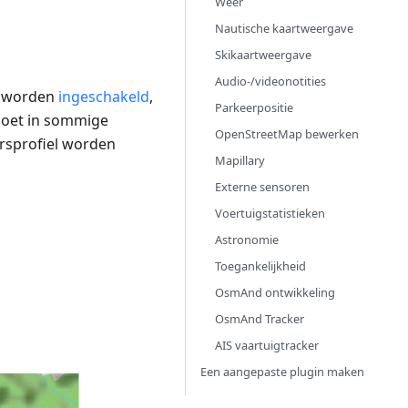
Weer
Nautische kaartweergave
Skikaartweergave
Audio-/videonotities
st worden
ingeschakeld
,
Parkeerpositie
moet in sommige
OpenStreetMap bewerken
ersprofiel worden
Mapillary
Externe sensoren
Voertuigstatistieken
Astronomie
Toegankelijkheid
OsmAnd ontwikkeling
OsmAnd Tracker
AIS vaartuigtracker
Een aangepaste plugin maken