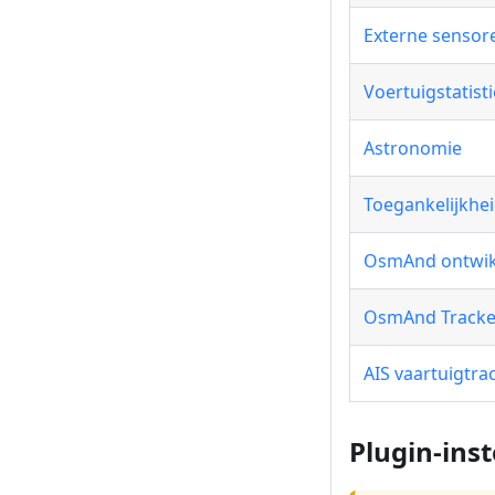
Externe sensor
Voertuigstatist
Astronomie
Toegankelijkhe
OsmAnd ontwik
OsmAnd Tracke
AIS vaartuigtra
Plugin-inst