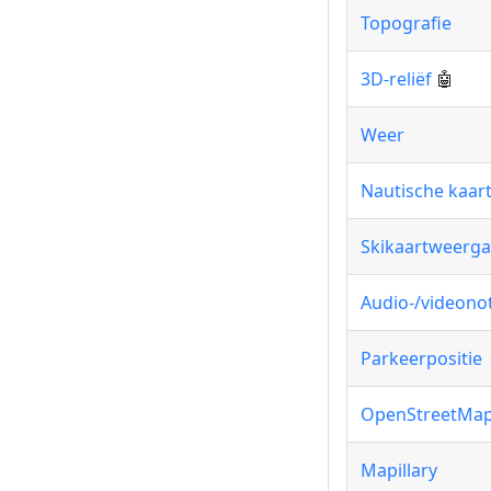
Topografie
3D-reliëf
🤖
Weer
Nautische kaar
Skikaartweerga
Audio-/videonot
Parkeerpositie
OpenStreetMa
Mapillary