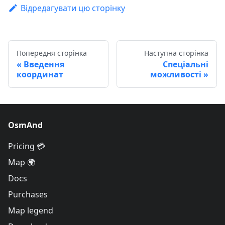
Відредагувати цю сторінку
Попередня сторінка
Наступна сторінка
Введення
Спеціальні
координат
можливості
OsmAnd
Pricing 💳
Map 🌍
Docs
Purchases
Map legend