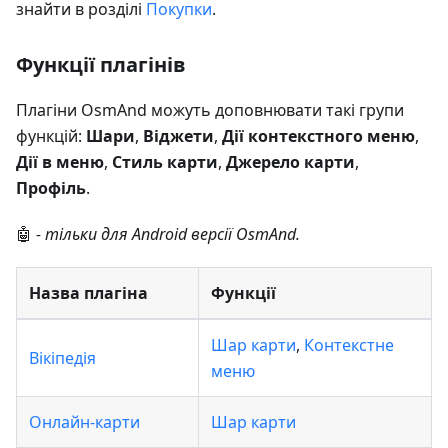
знайти в розділі
Покупки
.
Функції плагінів
Плагіни OsmAnd можуть доповнювати такі групи
функцій:
Шари
,
Віджети
,
Дії контекстного меню
,
Дії в меню
,
Стиль карти
,
Джерело карти
,
Профіль
.
🤖
- тільки для Android версії OsmAnd.
Назва плагіна
Функції
Шар карти
,
Контекстне
Вікіпедія
меню
Онлайн-карти
Шар карти