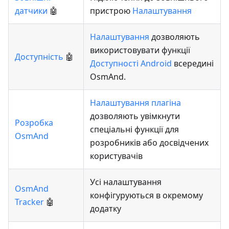
датчики
🤖
пристрою
Налаштування
Налаштування
дозволяють
використовувати функції
Доступність
🤖
Доступності Android
всередині
OsmAnd.
Налаштування плагіна
дозволяють увімкнути
Розробка
спеціальні функції для
OsmAnd
розробників або досвідчених
користувачів
Усі налаштування
OsmAnd
конфігуруються в окремому
Tracker
🤖
додатку