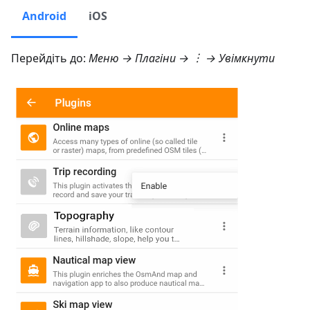
Android
iOS
Перейдіть до:
Меню → Плагіни
→ ︙ → Увімкнути