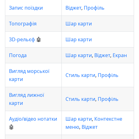
Запис поїздки
Віджет
,
Профіль
Топографія
Шар карти
3D-рельєф
🤖
Шар карти
Погода
Шар карти
,
Віджет
,
Екран
Вигляд морської
Стиль карти
,
Профіль
карти
Вигляд лижної
Стиль карти
,
Профіль
карти
Аудіо/відео нотатки
Шар карти
,
Контекстне
🤖
меню
,
Віджет