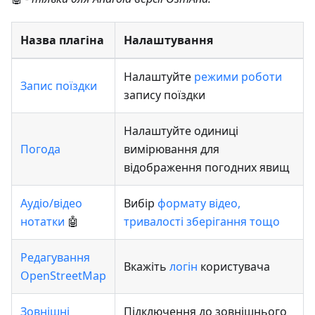
Назва плагіна
Налаштування
Налаштуйте
режими роботи
Запис поїздки
запису поїздки
Налаштуйте одиниці
Погода
вимірювання для
відображення погодних явищ
Аудіо/відео
Вибір
формату відео,
нотатки
🤖
тривалості зберігання тощо
Редагування
Вкажіть
логін
користувача
OpenStreetMap
Зовнішні
Підключення до зовнішнього