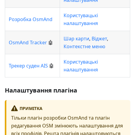
налаштування
Користувацькі
Розробка OsmAnd
налаштування
Шар карти
,
Віджет
,
OsmAnd Tracker
🤖
Контекстне меню
Користувацькі
Трекер суден AIS
🤖
налаштування
Налаштування плагіна
ПРИМІТКА
Тільки плагін розробки OsmAnd та плагін
редагування OSM змінюють налаштування для
всіх профілів. Решта плагінів налаштовуються