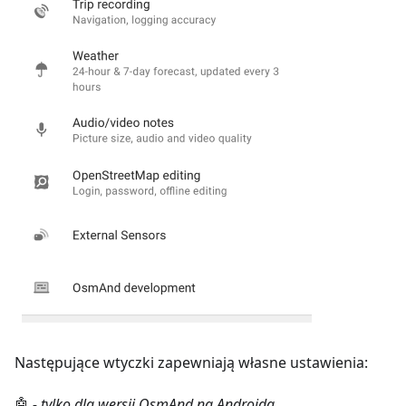
Następujące wtyczki zapewniają własne ustawienia:
🤖
- tylko dla wersji OsmAnd na Androida.