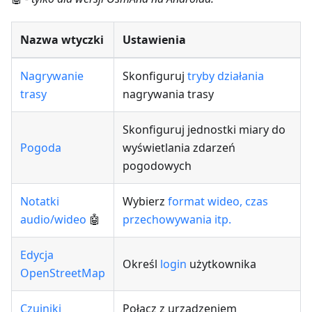
Nazwa wtyczki
Ustawienia
Nagrywanie
Skonfiguruj
tryby działania
trasy
nagrywania trasy
Skonfiguruj jednostki miary do
Pogoda
wyświetlania zdarzeń
pogodowych
Notatki
Wybierz
format wideo, czas
audio/wideo
🤖
przechowywania itp.
Edycja
Określ
login
użytkownika
OpenStreetMap
Czujniki
Połącz z urządzeniem