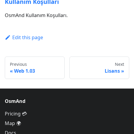
Kullanım Koşulları
OsmAnd Kullanım Koşulları.
Edit this page
Previous
Next
Web 1.03
Lisans
OsmAnd
Pricing 💳
Map 🌍
Docs