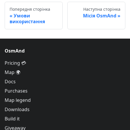
Попередня сторінка
Наступна сторінка
Умови
Місія OsmAnd
використання
OsmAnd
Pricing 💳
Map 🌍
Docs
Purchases
Map legend
Downloads
Build it
Giveaway