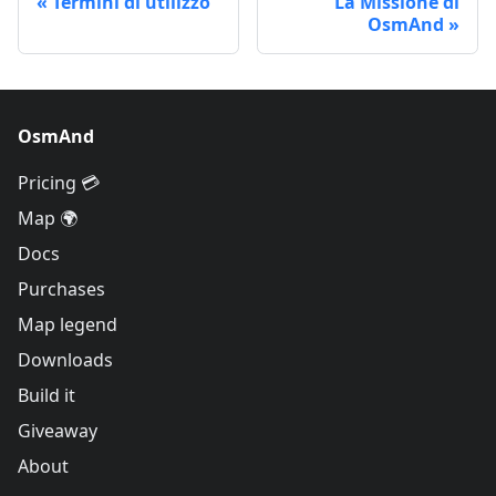
Termini di utilizzo
La Missione di
OsmAnd
OsmAnd
Pricing 💳
Map 🌍
Docs
Purchases
Map legend
Downloads
Build it
Giveaway
About