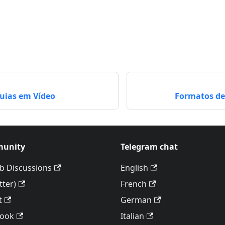
Guias em Vídeo
Formatos d
unity
Telegram chat
b Discussions
English
tter)
French
t
German
book
Italian