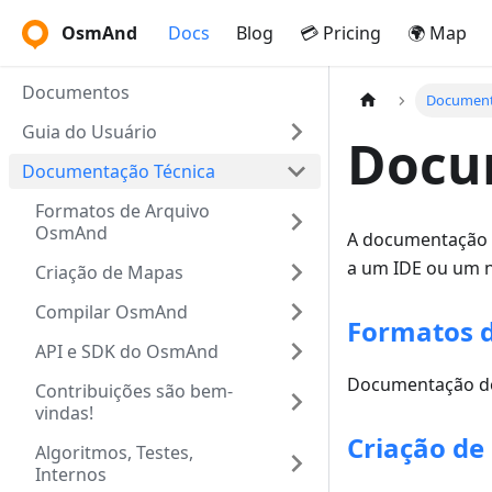
OsmAnd
Docs
Blog
💳 Pricing
🌍 Map
Documentos
Document
Guia do Usuário
Docu
Documentação Técnica
Formatos de Arquivo
OsmAnd
A documentação t
a um IDE ou um n
Criação de Mapas
Compilar OsmAnd
Formatos 
API e SDK do OsmAnd
Documentação do
Contribuições são bem-
vindas!
Criação d
Algoritmos, Testes,
Internos