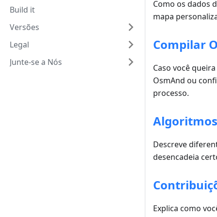
Como os dados do
Build it
mapa personaliz
Versões
Compilar O
Legal
Junte-se a Nós
Caso você queira
OsmAnd ou config
processo.
Algoritmos,
Descreve diferen
desencadeia cer
Contribuiç
Explica como voc