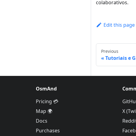
colaborativos.
Edit this page
Previous
Tutoriais e 
OsmAnd
Comm
Pricing 💳
GitHu
Map 🌍
X (Twi
Docs
Reddi
Purchases
Face