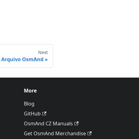
Next
e Arquivo OsmAnd
More
Blog
GitHub
OsmAnd CZ Manuals
Get OsmAnd Merchandise