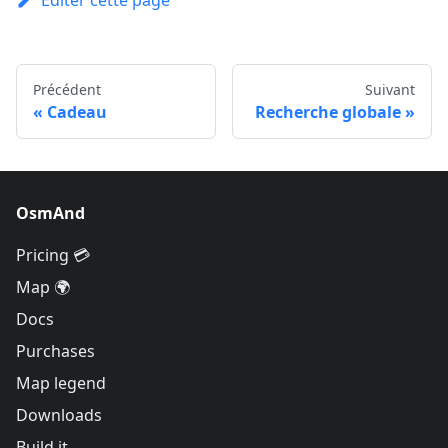
Éditer cette page
Précédent
Suivant
Cadeau
Recherche globale
OsmAnd
Pricing 💳
Map 🌍
Docs
Purchases
Map legend
Downloads
Build it