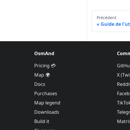
Précédent
Guide de l'ut
OsmAnd
Comm
Pricing 💳
GitHu
Map 🌍
X (Twi
Docs
Reddi
Purchases
Face
Map legend
TikTo
Downloads
Teleg
Build it
Matri