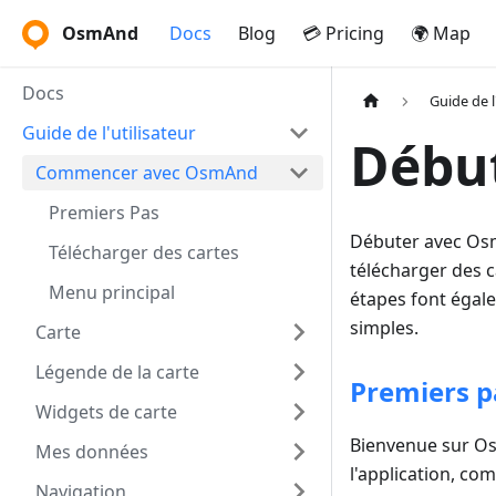
OsmAnd
Docs
Blog
💳 Pricing
🌍 Map
Docs
Guide de l
Guide de l'utilisateur
Débu
Commencer avec OsmAnd
Premiers Pas
Débuter avec Osm
Télécharger des cartes
télécharger des c
Menu principal
étapes font égale
simples.
Carte
Légende de la carte
Premiers p
Widgets de carte
Bienvenue sur O
Mes données
l'application, co
Navigation