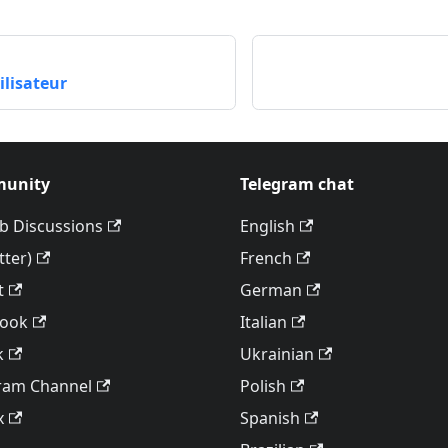
ilisateur
unity
Telegram chat
b Discussions
English
tter)
French
t
German
book
Italian
k
Ukrainian
ram Channel
Polish
x
Spanish