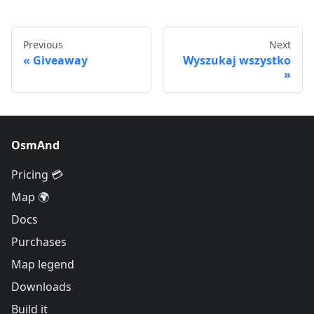
Previous
Next
Giveaway
Wyszukaj wszystko
OsmAnd
Pricing 💳
Map 🌍
Docs
Purchases
Map legend
Downloads
Build it