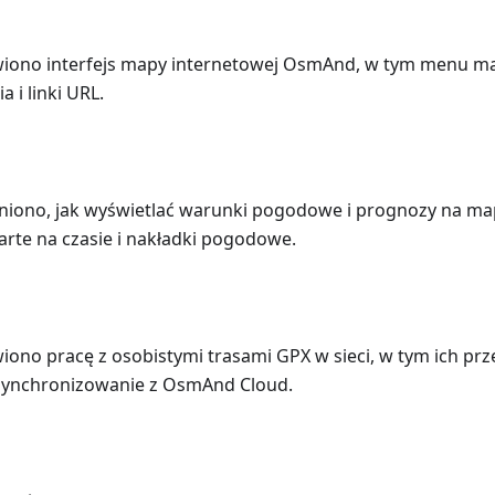
wiono interfejs mapy internetowej OsmAnd, w tym menu ma
 i linki URL.
aśniono, jak wyświetlać warunki pogodowe i prognozy na ma
rte na czasie i nakładki pogodowe.
iono pracę z osobistymi trasami GPX w sieci, w tym ich prz
 synchronizowanie z OsmAnd Cloud.