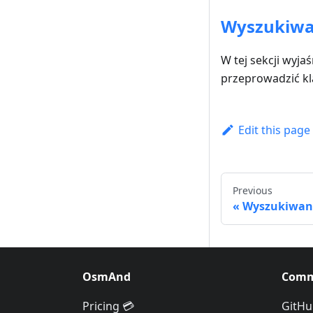
Wyszukiwa
W tej sekcji wyja
przeprowadzić kl
Edit this page
Previous
Wyszukiwani
OsmAnd
Comm
Pricing 💳
GitHu