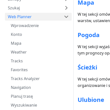
Mapa
Szukaj
W tej sekcji omó
Web Planner
warstw, ustawienia
Wprowadzenie
Pogoda
Konto
Mapa
W tej sekcji wyj
Weather
tym prognozy opa
Tracks
Ścieżki
Favorites
Tracks Analyzer
W tej sekcji omów
organizowanie i
Navigation
Planuj trasę
Ulubione
Wyszukiwanie