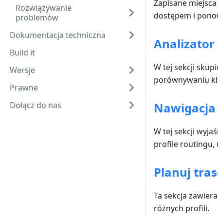
Zapisane miejsca
Rozwiązywanie
dostępem i ponow
problemów
Dokumentacja techniczna
Analizator
Build it
W tej sekcji sku
Wersje
porównywaniu kl
Prawne
Dołącz do nas
Nawigacja
W tej sekcji wyj
profile routingu, 
Planuj tras
Ta sekcja zawiera
różnych profili.