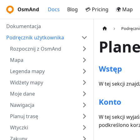
OsmAnd
Docs
Blog
💳 Pricing
🌍 Map
Dokumentacja
Podręczni
Podręcznik użytkownika
Plane
Rozpocznij z OsmAnd
Mapa
Wstęp
Legenda mapy
Widżety mapy
W tej sekcji znaj
Moje dane
Konto
Nawigacja
Planuj trasę
W tej sekcji wyja
podkreślono korzy
Wtyczki
Zakupy