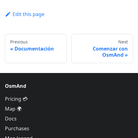
Edit this page
Previous
Next
Documentación
Comenzar con
OsmAnd
OsmAnd
Pricing 💳
Map 🌍
Docs
Purchases