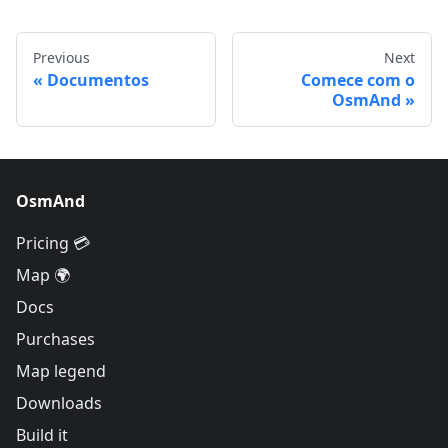
Previous
Next
Documentos
Comece com o
OsmAnd
OsmAnd
Pricing 💳
Map 🌍
Docs
Purchases
Map legend
Downloads
Build it