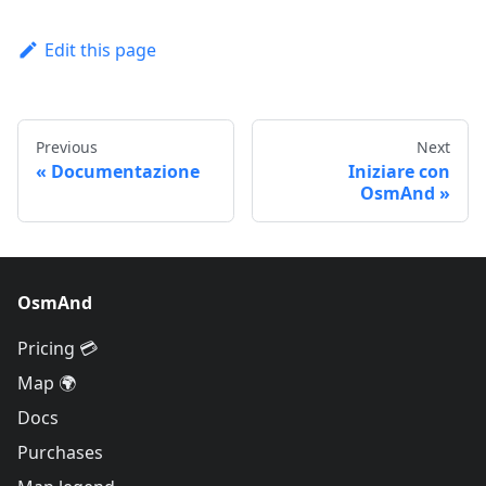
Edit this page
Previous
Next
Documentazione
Iniziare con
OsmAnd
OsmAnd
Pricing 💳
Map 🌍
Docs
Purchases