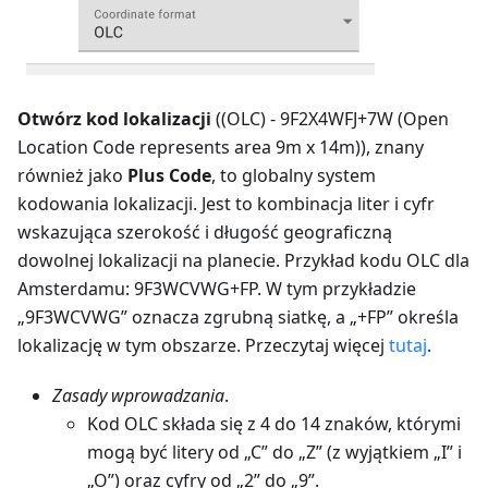
Otwórz kod lokalizacji
((OLC) - 9F2X4WFJ+7W (Open
Location Code represents area 9m x 14m)), znany
również jako
Plus Code
, to globalny system
kodowania lokalizacji. Jest to kombinacja liter i cyfr
wskazująca szerokość i długość geograficzną
dowolnej lokalizacji na planecie. Przykład kodu OLC dla
Amsterdamu: 9F3WCVWG+FP. W tym przykładzie
„9F3WCVWG” oznacza zgrubną siatkę, a „+FP” określa
lokalizację w tym obszarze. Przeczytaj więcej
tutaj
.
Zasady wprowadzania
.
Kod OLC składa się z 4 do 14 znaków, którymi
mogą być litery od „C” do „Z” (z wyjątkiem „I” i
„O”) oraz cyfry od „2” do „9”.