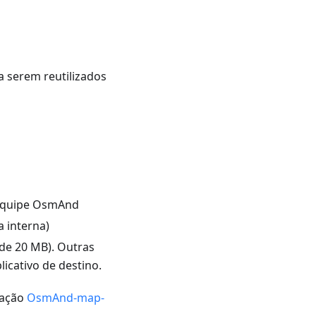
a serem reutilizados
 equipe OsmAnd
a interna)
de 20 MB). Outras
icativo de destino.
ração
OsmAnd-map-