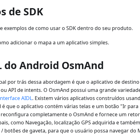
s de SDK
a de exemplos de como usar o SDK dentro do seu produto.
omo adicionar o mapa a um aplicativo simples.
L do Android OsmAnd
ipal por trás dessa abordagem é que o aplicativo de destin
ou API de intents. O OsmAnd possui uma grande variedad
interface AIDL
. Existem vários aplicativos construídos usa
l é que o aplicativo contém várias telas e um botão "Ir par
vo reconfigura completamente o OsmAnd e fornece um ret
pais, como Navegação, localização GPS adquirida e também
 / botões de gaveta, para que o usuário possa navegar do 