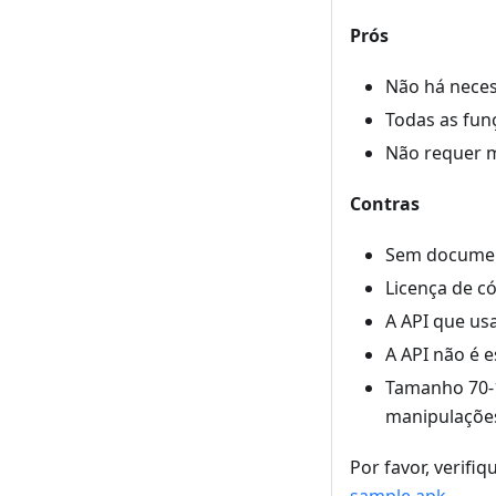
Prós
Não há nece
Todas as fun
Não requer m
Contras
Sem documen
Licença de c
A API que u
A API não é 
Tamanho 70-1
manipulações
Por favor, verifi