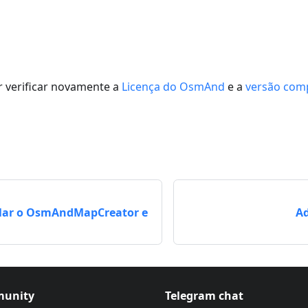
 verificar novamente a
Licença do OsmAnd
e a
versão com
lar o OsmAndMapCreator e
A
unity
Telegram chat