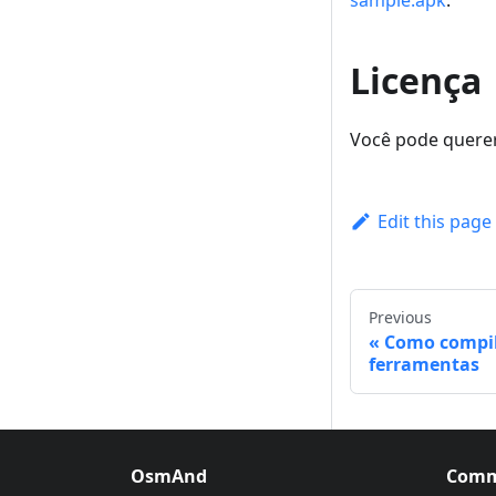
sample.apk
.
Licença
Você pode querer
Edit this page
Previous
Como compi
ferramentas
OsmAnd
Comm