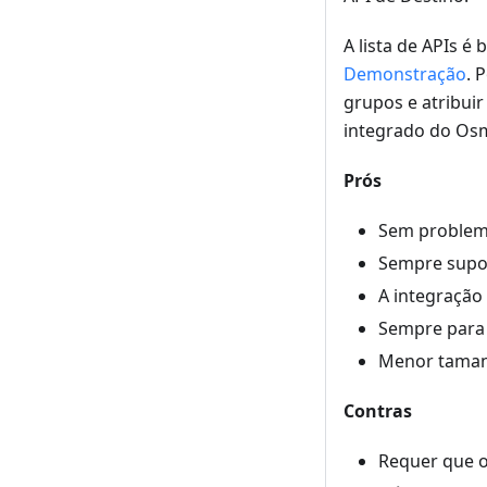
A lista de APIs é
Demonstração
. 
grupos e atribui
integrado do Os
Prós
Sem problema
Sempre supo
A integração
Sempre para 
Menor taman
Contras
Requer que o