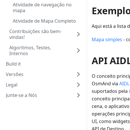
Atividade de navegação no
Exemplo
mapa
Atividade de Mapa Completo
Aqui está a list
Contribuições são bem-
vindas!
Mapa simples
- c
Algoritmos, Testes,
Internos
API AID
Build it
Versões
O conceito princ
OsmAnd via
AIDL
Legal
suportados pela
Junte-se a Nós
conceito principa
cena, o aplicati
operações princi
UI, como widgets
API de Destino.