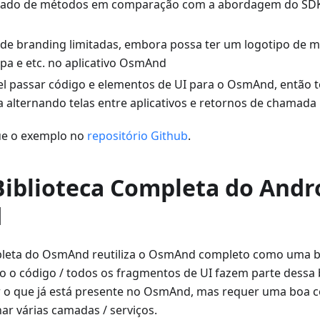
tado de métodos em comparação com a abordagem do SDK 
de branding limitadas, embora possa ter um logotipo de ma
apa e etc. no aplicativo OsmAnd
el passar código e elementos de UI para o OsmAnd, então t
a alternando telas entre aplicativos e retornos de chamada
que o exemplo no
repositório Github
.
Biblioteca Completa do Andr
d
pleta do OsmAnd reutiliza o OsmAnd completo como uma bi
o o código / todos os fragmentos de UI fazem parte dessa b
ar o que já está presente no OsmAnd, mas requer uma boa
ar várias camadas / serviços.