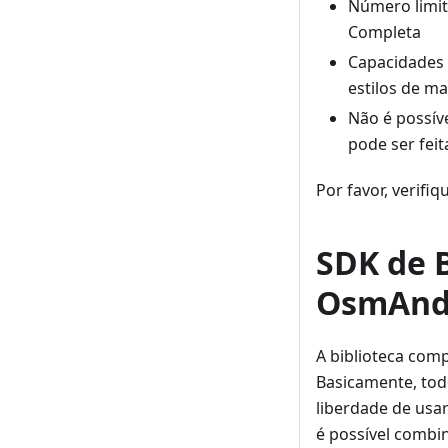
Número limi
Completa
Capacidades 
estilos de m
Não é possív
pode ser feit
Por favor, verifi
SDK de 
OsmAn
A biblioteca com
Basicamente, tod
liberdade de us
é possível combin