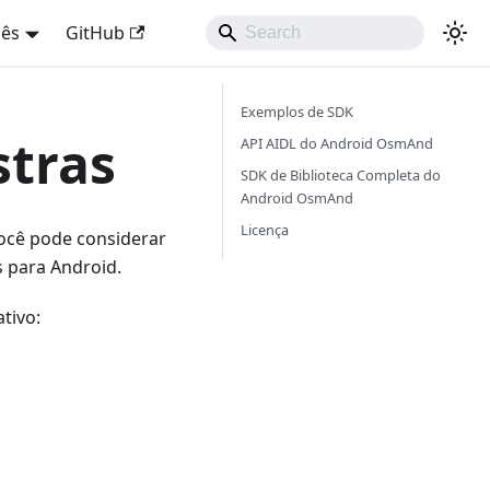
uês
GitHub
Exemplos de SDK
stras
API AIDL do Android OsmAnd
SDK de Biblioteca Completa do
Android OsmAnd
Licença
você pode considerar
s para Android.
tivo: