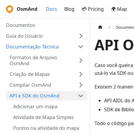
OsmAnd
Docs
Blog
💳 Pricing
🌍 Map
Documentos
Document
Guia do Usuário
API O
Documentação Técnica
Formatos de Arquivo
OsmAnd
Caso você queira
usá-lo via SDK ou
Criação de Mapas
Compilar OsmAnd
Existem 2 maneira
API e SDK do OsmAnd
API AIDL do
Adicionar um mapa
SDK de Bibl
Atividade de Mapa Simples
Todo o código pa
Pontos na atividade do mapa