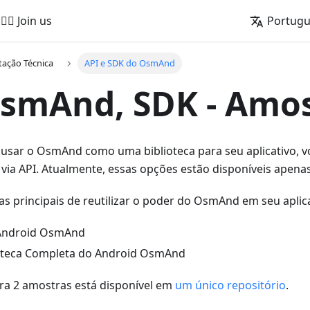
🚵‍♂️ Join us
Portug
ação Técnica
API e SDK do OsmAnd
smAnd, SDK - Amo
 usar o OsmAnd como uma biblioteca para seu aplicativo, 
 via API. Atualmente, essas opções estão disponíveis apena
s principais de reutilizar o poder do OsmAnd em seu aplica
 Android OsmAnd
ioteca Completa do Android OsmAnd
ra 2 amostras está disponível em
um único repositório
.