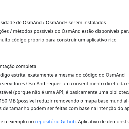
ssidade de OsmAnd / OsmAnd+ serem instalados
ções / métodos possíveis do OsmAnd estão disponíveis par
uito código próprio para construir um aplicativo rico
tação completa
ódigo estrita, exatamente a mesma do código do OsmAnd
sa servidores OsmAnd requer um consentimento direto da
estável (porque não é uma API, é basicamente uma bibliotec
50 MB (possível reduzir removendo o mapa base mundial 
 de tamanho podem ser feitas com base na intenção do apl
que o exemplo no
repositório Github
. Aplicativo de demonst