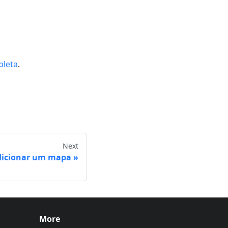
pleta
.
Next
dicionar um mapa
More