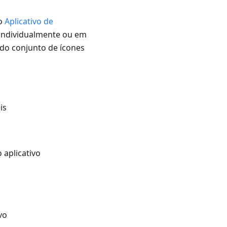
do
Aplicativo de
 individualmente ou em
 do conjunto de ícones
is
 aplicativo
vo