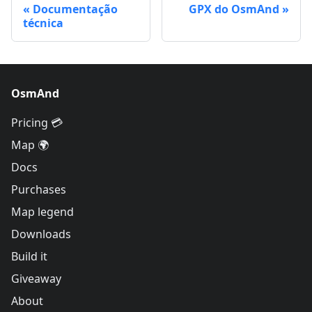
Documentação
GPX do OsmAnd
técnica
OsmAnd
Pricing 💳
Map 🌍
Docs
Purchases
Map legend
Downloads
Build it
Giveaway
About