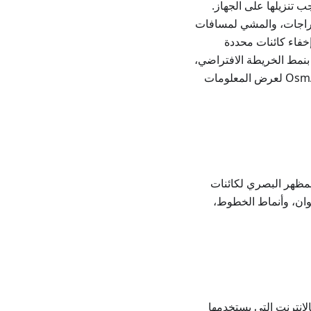
ة لتكون مصدرًا افتراضيًا لبيانات الخرائط لتطبيق OsmAnd، لذا يجب تنزيلها على الجهاز.
دراجات، والمشي لمسافات
إخفاء كائنات محددة
 بنمط الخريطة الافتراضي،
على سبيل المثال، معلومات خطوط الكنتور. يمكنك إنشاء نمط الخريطة الخاص بك في OsmAnd لعرض المعلومات
تجهة في OsmAnd. يتحكم النمط في المظهر البصري لكائنات
لوان، وأنماط الخطوط،
OpenStreet المتجهة دون اتصال بالإنترنت التي يستخدمها