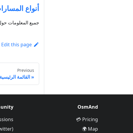
أنواع المسارا
جميع المعلومات حول أنو
Edit this page
Previous
القائمة الرئيسية
unity
OsmAnd
ssions
Pricing 💳
witter)
Map 🌍