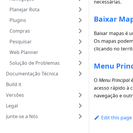
necessárias.
Planejar Rota
Baixar Ma
Plugins
Compras
Baixar mapas é u
Os mapas podem s
Pesquisar
clicando no terri
Web Planner
Solução de Problemas
Menu Princ
Documentação Técnica
O
Menu Principal
é
Build it
acesso rápido à c
Versões
navegação e outr
Legal
Junte-se a Nós
Edit this page