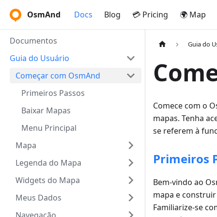
OsmAnd
Docs
Blog
💳 Pricing
🌍 Map
Documentos
Guia do U
Guia do Usuário
Come
Começar com OsmAnd
Primeiros Passos
Comece com o Os
Baixar Mapas
mapas. Tenha ace
Menu Principal
se referem à fun
Mapa
Primeiros 
Legenda do Mapa
Widgets do Mapa
Bem-vindo ao Osm
mapa e construir
Meus Dados
Familiarize-se c
Navegação