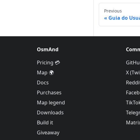
Previous
Guia do Usu
OsmAnd
Comm
Pricing 💳
GitHu
Map 🌍
X (Twi
Docs
Reddi
Purchases
Face
Map legend
TikTo
Downloads
Teleg
Build it
Matri
Giveaway