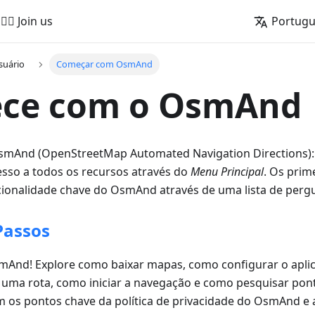
🚵‍♂️ Join us
Portug
suário
Começar com OsmAnd
ce com o OsmAnd
mAnd (OpenStreetMap Automated Navigation Directions): c
sso a todos os recursos através do
Menu Principal
. Os pri
cionalidade chave do OsmAnd através de uma lista de pergu
Passos
And! Explore como baixar mapas, como configurar o aplic
 uma rota, como iniciar a navegação e como pesquisar pont
om os pontos chave da política de privacidade do OsmAnd e