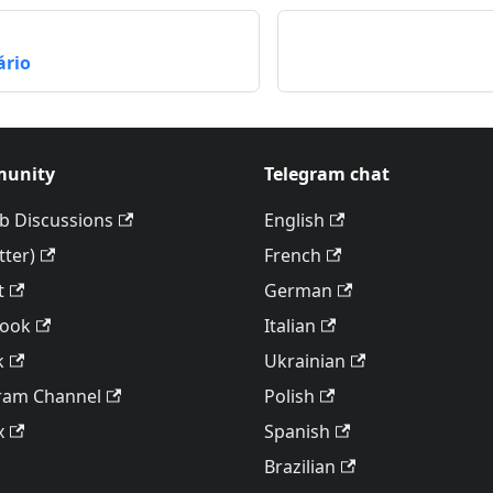
ário
unity
Telegram chat
b Discussions
English
tter)
French
t
German
book
Italian
k
Ukrainian
ram Channel
Polish
x
Spanish
Brazilian