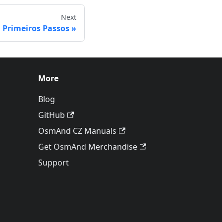
Next
Primeiros Passos
More
Blog
GitHub
OsmAnd CZ Manuals
Get OsmAnd Merchandise
Support