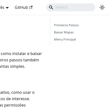
uês
GitHub
Primeiros Passos
Baixar Mapas
Menu Principal
omo instalar e baixar
meiros passos também
ntas simples.
ativo, como usar o
os de interesse.
 as permissões