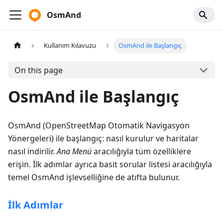
OsmAnd
Kullanım Kılavuzu
OsmAnd ile Başlangıç
On this page
OsmAnd ile Başlangıç
OsmAnd (OpenStreetMap Otomatik Navigasyon
Yönergeleri) ile başlangıç: nasıl kurulur ve haritalar
nasıl indirilir.
Ana Menü
aracılığıyla tüm özelliklere
erişin. İlk adımlar ayrıca basit sorular listesi aracılığıyla
temel OsmAnd işlevselliğine de atıfta bulunur.
İlk Adımlar