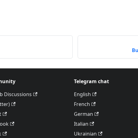
Bu
unity
Telegram chat
b Discussions
English
tter)
French
t
German
book
Italian
k
Ukrainian