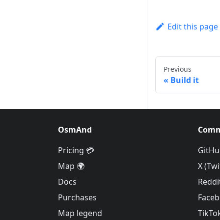
Edit this page
Previous
Build it
OsmAnd
Comm
Pricing 💳
GitHu
Map 🌍
X (Twi
Docs
Reddi
Purchases
Face
Map legend
TikTo