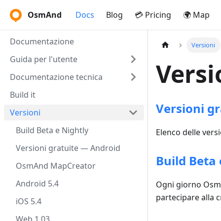
OsmAnd
Docs
Blog
💳 Pricing
🌍 Map
Documentazione
Versioni
Guida per l'utente
Versi
Documentazione tecnica
Build it
Versioni gr
Versioni
Build Beta e Nightly
Elenco delle vers
Versioni gratuite — Android
Build Beta 
OsmAnd MapCreator
Android 5.4
Ogni giorno OsmAn
partecipare alla 
iOS 5.4
Web 1.03