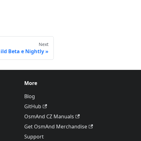
Next
ild Beta e Nightly
More
Blog
GitHub
OsmAnd CZ Manuals
Get OsmAnd Merchandise
Support