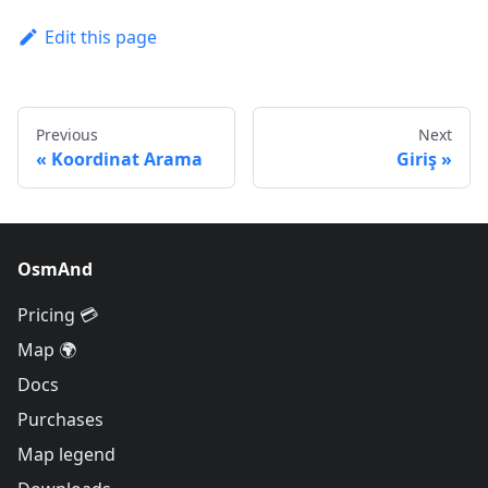
Edit this page
Previous
Next
Koordinat Arama
Giriş
OsmAnd
Pricing 💳
Map 🌍
Docs
Purchases
Map legend