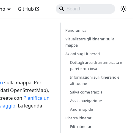
ano
GitHub
Panoramica
Visualizzare gli itinerari sulla
mappa
Azioni sugli itinerari
Dettagli area di arrampicata e
parete rocciosa
Informazioni sull'itinerario e
ri
sulla mappa. Per
altitudine
(dati OpenStreetMap),
Salva come traccia
create con
Pianifica un
Avvia navigazione
viaggio
. La legenda
Azioni rapide
Ricerca itinerari
Filtri itinerari