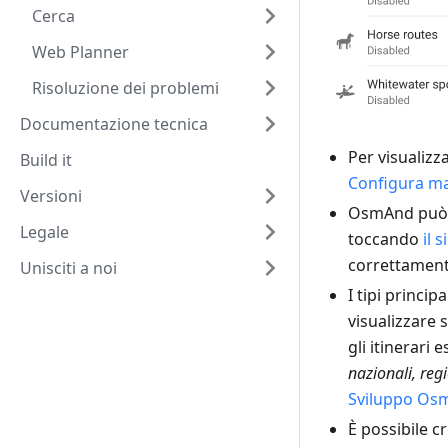
Cerca
Web Planner
Risoluzione dei problemi
Documentazione tecnica
Per visualizza
Build it
Configura m
Versioni
OsmAnd può 
Legale
toccando
il 
correttamente
Unisciti a noi
I tipi princip
visualizzare 
gli itinerari 
nazionali, reg
Sviluppo Os
È possibile c