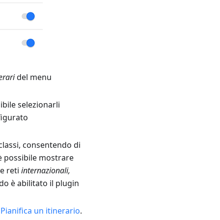
erari
del menu
ibile selezionarli
nfigurato
toclassi, consentendo di
 è possibile mostrare
e reti
internazionali,
 è abilitato il plugin
o
Pianifica un itinerario
.