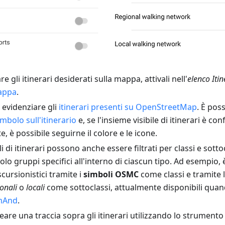
re gli itinerari desiderati sulla mappa, attivali nell'
elenco Itin
appa
.
evidenziare gli
itinerari presenti su OpenStreetMap
. È poss
simbolo sull'itinerario
e, se l'insieme visibile di itinerari è co
, è possibile seguirne il colore e le icone.
ali di itinerari possono anche essere filtrati per classi e sot
solo gruppi specifici all'interno di ciascun tipo. Ad esempio,
escursionistici tramite i
simboli OSMC
come classi e tramite l
ionali
o
locali
come sottoclassi, attualmente disponibili quando
mAnd
.
reare una traccia sopra gli itinerari utilizzando lo strument