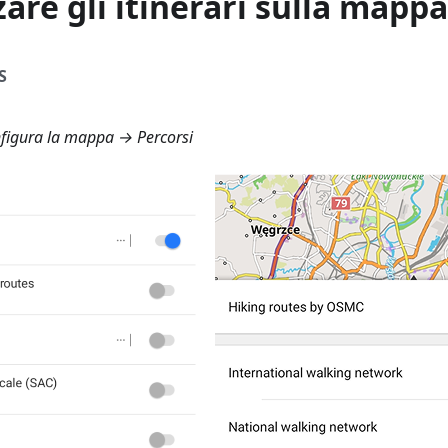
zare gli itinerari sulla mappa
S
igura la mappa → Percorsi