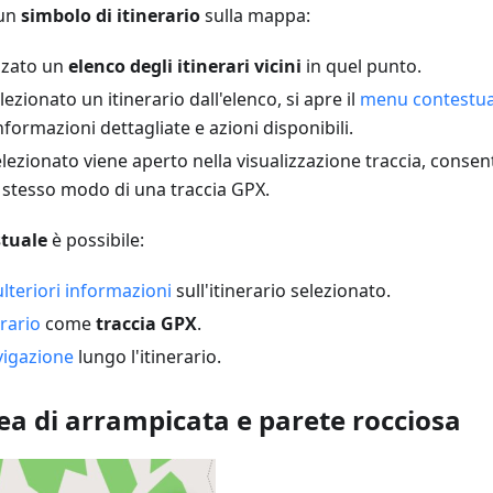
 un
simbolo di itinerario
sulla mappa:
izzato un
elenco degli itinerari vicini
in quel punto.
ezionato un itinerario dall'elenco, si apre il
menu contestua
formazioni dettagliate e azioni disponibili.
selezionato viene aperto nella visualizzazione traccia, conse
 stesso modo di una traccia GPX.
tuale
è possibile:
ulteriori informazioni
sull'itinerario selezionato.
erario
come
traccia GPX
.
vigazione
lungo l'itinerario.
ea di arrampicata e parete rocciosa