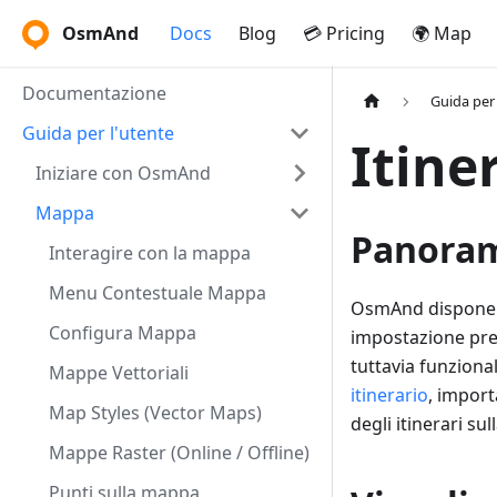
OsmAnd
Docs
Blog
💳 Pricing
🌍 Map
Documentazione
Guida per 
Guida per l'utente
Itine
Iniziare con OsmAnd
Mappa
Panora
Interagire con la mappa
Menu Contestuale Mappa
OsmAnd dispone di
Configura Mappa
impostazione pred
tuttavia funziona
Mappe Vettoriali
itinerario
, impor
Map Styles (Vector Maps)
degli itinerari s
Mappe Raster (Online / Offline)
Punti sulla mappa