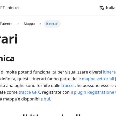
🚵‍♂️ Join us
Itali
l'utente
Mappa
Itinerari
rari
mica
 molte potenti funzionalità per visualizzare diversi
itinera
efinita, questi itinerari fanno parte delle
mappe vettoriali
lità analoghe sono fornite dalle
tracce
che possono essere 
tate come
tracce GPX
, registrate con il
plugin Registrazione 
ulla mappa è disponibile
qui
.