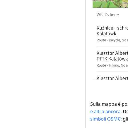
Sulla mappa è pos
e altro ancora
. D
simboli OSMC
; g