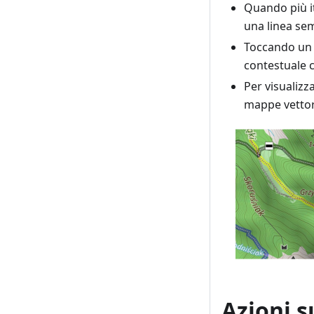
Quando più it
una linea sem
Toccando un 
contestuale c
Per visualizz
mappe vettor
Azioni s