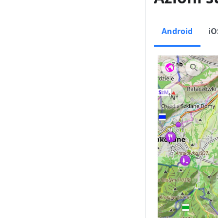
Android
iO